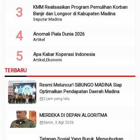
KMM Realisasikan Program Pemulihan Korban
Banjir dan Longsor di Kabupaten Madina
Seputar Madina
Anomali Piala Dunia 2026
Artikel
Apa Kabar Koperasi Indonesia
Artikel
Ekonomi
TERBARU
Resmi Meluncur! SiBUNGO MADINA Siap
Optimalkan Pendapatan Daerah Madina
calendar_month
2 jam yang lalu
MERDEKA DI DEPAN ALGORITMA
calendar_month
Senin, 3 Agt 2026
Tatanan Sosial Yang Buruk, Menyuburkan