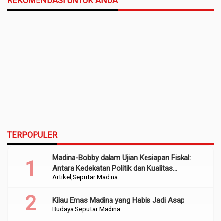
REKOMENDASI UNTUK ANDA
TERPOPULER
Madina-Bobby dalam Ujian Kesiapan Fiskal:
Antara Kedekatan Politik dan Kualitas
Artikel
Seputar Madina
Perencanaan
Kilau Emas Madina yang Habis Jadi Asap
Budaya
Seputar Madina