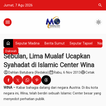
search
Jumat, 7 Agu 2026
menu
light_mode
home
Seputar Madina
Berita Sumut
Seputar Tapsel
Nasio
Dakwah
Sebulan, Lima Mualaf Ucapkan
Syahadat di Islamic Center Wina
account_circle
calendar_month
print
Dahlan Batubara (Redaksi)
Rabu, 6 Nov 2013
Cetak
WINA –
Kabar bahagia datang dari negara Austria. Di ibu kota
negara ini, Wina, telah berdiri sebuah Islamic Center besar yang
menyedot perhatian publik.