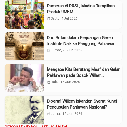
Pameran di PRSU, Madina Tampilkan
Produk UMKM
calendar_month
Sabtu, 4 Jul 2026
Duo Sutan dalam Perjuangan Gerep
Institute Naik ke Panggung Pahlawan
Nasional
calendar_month
Jumat, 26 Jun 2026
Mengapa Kita Berutang Maaf dan Gelar
Pahlawan pada Sosok Willem
Iskander?
calendar_month
Rabu, 17 Jun 2026
Biografi Willem Iskander: Syarat Kunci
Pengusulan Pahlawan Nasional?
calendar_month
Jumat, 12 Jun 2026