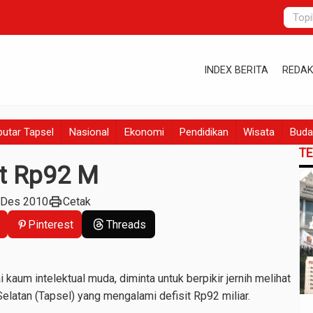
INDEX BERITA
REDAK
utar Tapsel
Nasional
Ekonomi
Pendidikan
Wisata
Buda
T
it Rp92 M
print
 Des 2010
Cetak
Pinterest
Threads
aum intelektual muda, diminta untuk berpikir jernih melihat
latan (Tapsel) yang mengalami defisit Rp92 miliar.