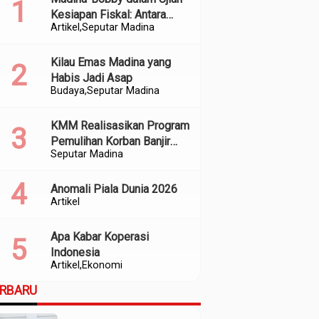
Kesiapan Fiskal: Antara
Artikel
Seputar Madina
Kedekatan Politik dan
Kualitas Perencanaan
Kilau Emas Madina yang
Habis Jadi Asap
Budaya
Seputar Madina
KMM Realisasikan Program
Pemulihan Korban Banjir
Seputar Madina
dan Longsor di Kabupaten
Madina
Anomali Piala Dunia 2026
Artikel
Apa Kabar Koperasi
Indonesia
Artikel
Ekonomi
ERBARU