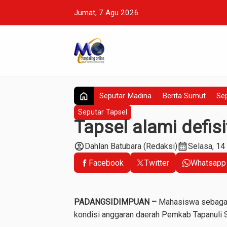
Jumat, 7 Agu 2026
home
Seputar Madina
Berita Sumut
Sep
Seputar Tapsel
Tapsel alami defis
account_circle
calendar_month
Dahlan Batubara (Redaksi)
Selasa, 14
Facebook
Twitter
Whatsapp
PADANGSIDIMPUAN –
Mahasiswa sebagai k
kondisi anggaran daerah Pemkab Tapanuli Se