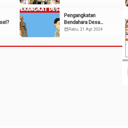
Bandara
Pengangkatan
sel?
Bendahara Desa
Hutabaringin Julu
calendar_month
Rabu, 21 Agt 2024
Diduga Bermasalah