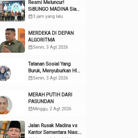
Resmi Meluncur!
SiBUNGO MADINA Siap
Optimalkan Pendapatan
calendar_month
3 jam yang lalu
Daerah Madina
MERDEKA DI DEPAN
ALGORITMA
calendar_month
Senin, 3 Agt 2026
Tatanan Sosial Yang
Buruk, Menyuburkan HIV
Pada Remaja
calendar_month
Senin, 3 Agt 2026
MERAH PUTIH DARI
PASUNDAN
calendar_month
Minggu, 2 Agt 2026
Jalan Rusak Madina vs
Kantor Sementara Nias: