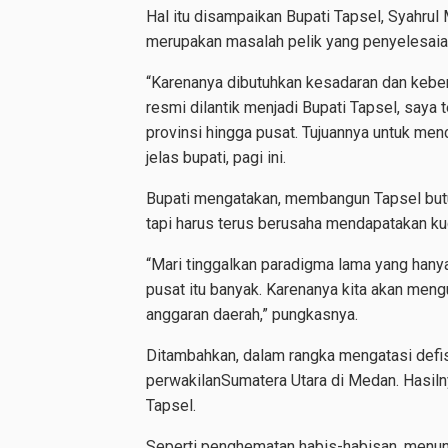
Hal itu disampaikan Bupati Tapsel, Syahrul M
merupakan masalah pelik yang penyelesaian
“Karenanya dibutuhkan kesadaran dan kebe
resmi dilantik menjadi Bupati Tapsel, saya
provinsi hingga pusat. Tujuannya untuk menc
jelas bupati, pagi ini.
Bupati mengatakan, membangun Tapsel butuh
tapi harus terus berusaha mendapatakan kuc
“Mari tinggalkan paradigma lama yang hany
pusat itu banyak. Karenanya kita akan men
anggaran daerah,” pungkasnya.
Ditambahkan, dalam rangka mengatasi defi
perwakilanSumatera Utara di Medan. Hasil
Tapsel.
Seperti penghematan habis-habisan, menun