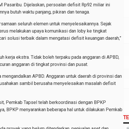
 Pasaribu. Dijelaskan, persoalan defisit Rp92 miliar ini
nya butuh waktu panjang, pikiran dan tenaga.
rsamaan seluruh elemen untuk menyelesaikannya. Sejak
 terus melakukan upaya komunikasi dan loby ke tingkat
ari solusi terbaik dalam mengatasi defisit keuangan daerah,”
 kerja ekstra. Tidak boleh terpaku pada anggaran di APBD,
uran anggaran di tingkat provinsi dan pusat.
a mengandalkan APBD. Anggaran untuk daerah di provinsi dan
gusahakan sambil berusaha menyelesaikan masalah defisit
sit, Pemkab Tapsel telah berkoordinasi dengan BPKP
nya, BPKP menyarankan beberapa hal untuk dilakukan Pemkab
T
da proyek yang belum ditenderkan, penjualan aset dan