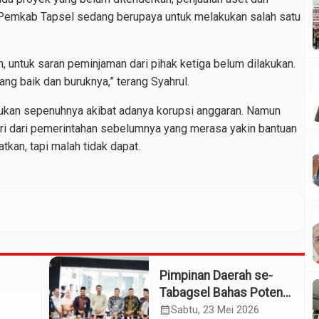
i Pemkab Tapsel sedang berupaya untuk melakukan salah satu
, untuk saran peminjaman dari pihak ketiga belum dilakukan.
ng baik dan buruknya,” terang Syahrul.
i bukan sepenuhnya akibat adanya korupsi anggaran. Namun
diri dari pemerintahan sebelumnya yang merasa yakin bantuan
tkan, tapi malah tidak dapat.
Pimpinan Daerah se-
Tabagsel Bahas Potensi
Penerbangan Dua
calendar_month
Sabtu, 23 Mei 2026