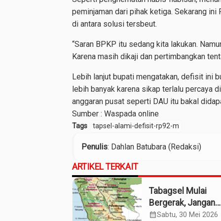
peminjaman dari pihak ketiga. Sekarang in
di antara solusi tersbeut.
“Saran BPKP itu sedang kita lakukan. Namun
Karena masih dikaji dan pertimbangkan tenta
Lebih lanjut bupati mengatakan, defisit in
lebih banyak karena sikap terlalu percaya 
anggaran pusat seperti DAU itu bakal didapa
Sumber :
Waspada online
Tags
tapsel-alami-defisit-rp92-m
Penulis
: Dahlan Batubara (Redaksi)
ARTIKEL TERKAIT
Tabagsel Mulai
Bergerak, Jangan
Berhenti di Foto
calendar_month
Sabtu, 30 Mei 2026