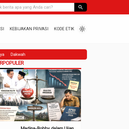
search
light_mode
SI
KEBIJAKAN PRIVASI
KODE ETIK
ya
Dakwah
ERPOPULER
Madina-Bobby dalam Ujian