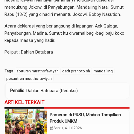
Musthofawiyah Nahdiyin (Amanah) melakukan deklarasi
mendukung Jokowi di Panyabungan, Mandailing Natal, Sumut,
Rabu (13/2) yang dihadiri menantu Jokowi, Bobby Nasution.
Acara deklarasi yang berlangsung di lapangan Aek Galoga,
Panyabungan, Madina, Sumut itu diwarnai bagi-bagi baju koko
kepada massa yang hadir.
Peliput : Dahlan Batubara
Tags
abituren musthofawiyah
dedi pranoto sh
mandailing
pesantren musthofawiyah
Penulis
: Dahlan Batubara (Redaksi)
ARTIKEL TERKAIT
Pameran di PRSU, Madina Tampilkan
Produk UMKM
calendar_month
Sabtu, 4 Jul 2026