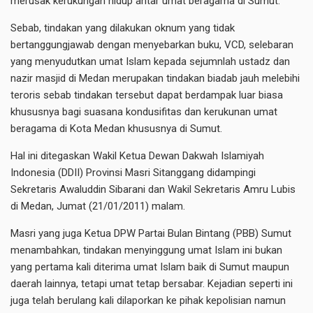
merusak kerukungan hidup antar umat beragama di Sumut.
Sebab, tindakan yang dilakukan oknum yang tidak
bertanggungjawab dengan menyebarkan buku, VCD, selebaran
yang menyudutkan umat Islam kepada sejumnlah ustadz dan
nazir masjid di Medan merupakan tindakan biadab jauh melebihi
teroris sebab tindakan tersebut dapat berdampak luar biasa
khususnya bagi suasana kondusifitas dan kerukunan umat
beragama di Kota Medan khususnya di Sumut.
Hal ini ditegaskan Wakil Ketua Dewan Dakwah Islamiyah
Indonesia (DDII) Provinsi Masri Sitanggang didampingi
Sekretaris Awaluddin Sibarani dan Wakil Sekretaris Amru Lubis
di Medan, Jumat (21/01/2011) malam.
Masri yang juga Ketua DPW Partai Bulan Bintang (PBB) Sumut
menambahkan, tindakan menyinggung umat Islam ini bukan
yang pertama kali diterima umat Islam baik di Sumut maupun
daerah lainnya, tetapi umat tetap bersabar. Kejadian seperti ini
juga telah berulang kali dilaporkan ke pihak kepolisian namun