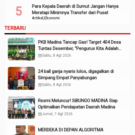
Para Kepala Daerah di Sumut Jangan Hanya
Meratapi Minimnya Transfer dari Pusat
Artikel
Ekonomi
TERBARU
PKB Madina Tancap Gas! Target 404 Desa
Tuntas Desember, “Pengurus Kita Adalah
Tokoh”
calendar_month
Sabtu, 8 Agt 2026
24 ball ganja nyaris lolos, digagalkan di
Simpang Empat Panyabungan
calendar_month
Sabtu, 8 Agt 2026
Resmi Meluncur! SiBUNGO MADINA Siap
Optimalkan Pendapatan Daerah Madina
calendar_month
Jumat, 7 Agt 2026
MERDEKA DI DEPAN ALGORITMA