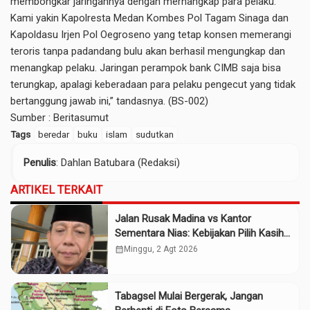
membongkar jaringannya dengan mernangkap para pelaku.
Kami yakin Kapolresta Medan Kombes Pol Tagam Sinaga dan
Kapoldasu Irjen Pol Oegroseno yang tetap konsen memerangi
teroris tanpa padandang bulu akan berhasil mengungkap dan
menangkap pelaku. Jaringan perampok bank CIMB saja bisa
terungkap, apalagi keberadaan para pelaku pengecut yang tidak
bertanggung jawab ini,” tandasnya. (BS-002)
Sumber :
Beritasumut
Tags
beredar
buku
islam
sudutkan
Penulis
: Dahlan Batubara (Redaksi)
ARTIKEL TERKAIT
Jalan Rusak Madina vs Kantor
Sementara Nias: Kebijakan Pilih Kasih
Gubsu
calendar_month
Minggu, 2 Agt 2026
Tabagsel Mulai Bergerak, Jangan