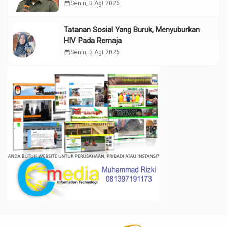
calendar_month
Senin, 3 Agt 2026
Tatanan Sosial Yang Buruk, Menyuburkan
HIV Pada Remaja
calendar_month
Senin, 3 Agt 2026