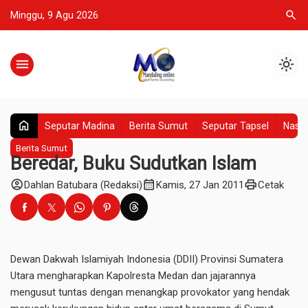
search
Minggu, 9 Agu 2026
menu
light_mode
home
Seputar Madina
Berita Sumut
Seputar Tapsel
Nasio
Berita Sumut
Beredar, Buku Sudutkan Islam
account_circle
calendar_month
print
Dahlan Batubara (Redaksi)
Kamis, 27 Jan 2011
Cetak
Dewan Dakwah Islamiyah Indonesia (DDII) Provinsi Sumatera
Utara mengharapkan Kapolresta Medan dan jajarannya
mengusut tuntas dengan menangkap provokator yang hendak