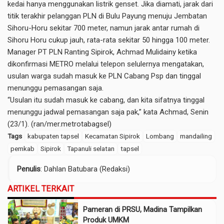
kedai hanya menggunakan listrik genset. Jika diamati, jarak dari
titik terakhir pelanggan PLN di Bulu Payung menuju Jembatan
Sihoru-Horu sekitar 700 meter, namun jarak antar rumah di
Sihoru Horu cukup jauh, rata-rata sekitar 50 hingga 100 meter.
Manager PT PLN Ranting Sipirok, Achmad Mulidainy ketika
dikonfirmasi METRO melalui telepon selulernya mengatakan,
usulan warga sudah masuk ke PLN Cabang Psp dan tinggal
menunggu pemasangan saja.
“Usulan itu sudah masuk ke cabang, dan kita sifatnya tinggal
menunggu jadwal pemasangan saja pak,” kata Achmad, Senin
(23/1). (ran/mer.metrotabagsel)
Tags
kabupaten tapsel
Kecamatan Sipirok
Lombang
mandailing
pemkab
Sipirok
Tapanuli selatan
tapsel
Penulis
: Dahlan Batubara (Redaksi)
ARTIKEL TERKAIT
Pameran di PRSU, Madina Tampilkan
Produk UMKM