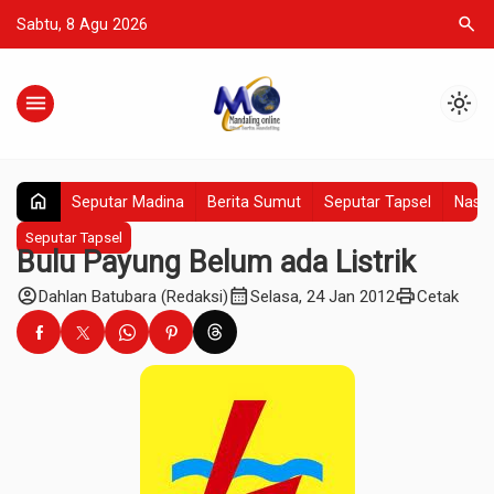
search
Sabtu, 8 Agu 2026
menu
light_mode
home
Seputar Madina
Berita Sumut
Seputar Tapsel
Nasio
Seputar Tapsel
Bulu Payung Belum ada Listrik
account_circle
calendar_month
print
Dahlan Batubara (Redaksi)
Selasa, 24 Jan 2012
Cetak