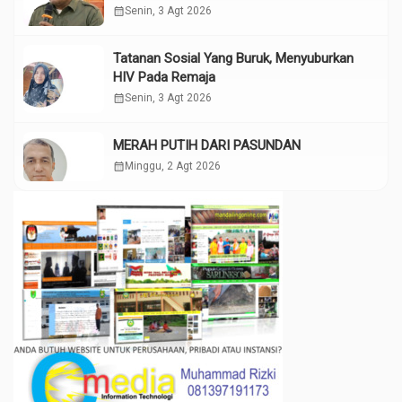
calendar_month
Senin, 3 Agt 2026
Tatanan Sosial Yang Buruk, Menyuburkan
HIV Pada Remaja
calendar_month
Senin, 3 Agt 2026
MERAH PUTIH DARI PASUNDAN
calendar_month
Minggu, 2 Agt 2026