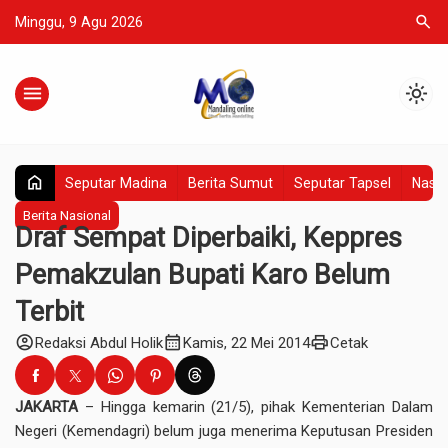
search
Minggu, 9 Agu 2026
menu
light_mode
home
Seputar Madina
Berita Sumut
Seputar Tapsel
Nasio
Berita Nasional
Draf Sempat Diperbaiki, Keppres
Pemakzulan Bupati Karo Belum
Terbit
account_circle
calendar_month
print
Redaksi Abdul Holik
Kamis, 22 Mei 2014
Cetak
JAKARTA
– Hingga kemarin (21/5), pihak Kementerian Dalam
Negeri (Kemendagri) belum juga menerima Keputusan Presiden