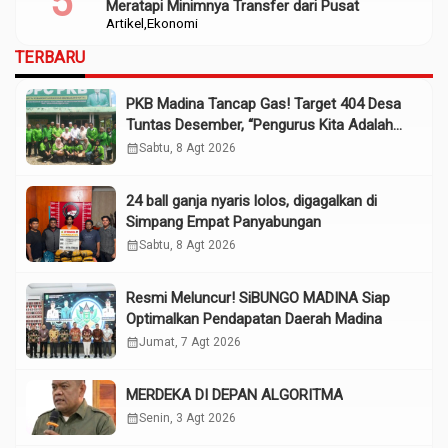
Meratapi Minimnya Transfer dari Pusat
Artikel
Ekonomi
TERBARU
PKB Madina Tancap Gas! Target 404 Desa
Tuntas Desember, “Pengurus Kita Adalah
Tokoh”
calendar_month
Sabtu, 8 Agt 2026
24 ball ganja nyaris lolos, digagalkan di
Simpang Empat Panyabungan
calendar_month
Sabtu, 8 Agt 2026
Resmi Meluncur! SiBUNGO MADINA Siap
Optimalkan Pendapatan Daerah Madina
calendar_month
Jumat, 7 Agt 2026
MERDEKA DI DEPAN ALGORITMA
calendar_month
Senin, 3 Agt 2026