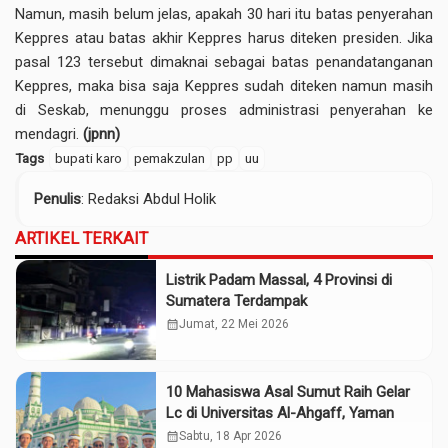
Namun, masih belum jelas, apakah 30 hari itu batas penyerahan
Keppres atau batas akhir Keppres harus diteken presiden. Jika
pasal 123 tersebut dimaknai sebagai batas penandatanganan
Keppres, maka bisa saja Keppres sudah diteken namun masih
di Seskab, menunggu proses administrasi penyerahan ke
mendagri.
(jpnn)
Tags
bupati karo
pemakzulan
pp
uu
Penulis
: Redaksi Abdul Holik
ARTIKEL TERKAIT
Listrik Padam Massal, 4 Provinsi di
Sumatera Terdampak
calendar_month
Jumat, 22 Mei 2026
10 Mahasiswa Asal Sumut Raih Gelar
Lc di Universitas Al-Ahgaff, Yaman
calendar_month
Sabtu, 18 Apr 2026