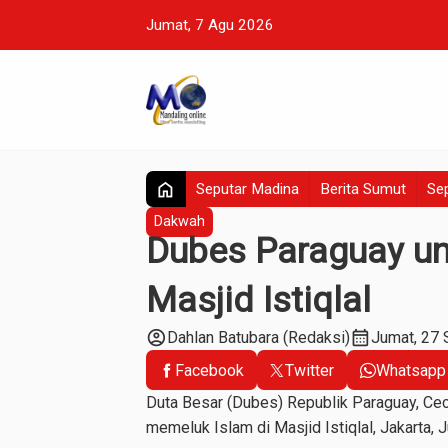
Jumat, 7 Agu 2026
home
Seputar Madina
Berita Sumut
Sep
Dakwah
Dubes Paraguay un
Masjid Istiqlal
account_circle
calendar_month
Dahlan Batubara (Redaksi)
Jumat, 27
Facebook
Twitter
Whatsapp
Duta Besar (Dubes) Republik Paraguay, Cec
memeluk Islam di Masjid Istiqlal, Jakarta, 