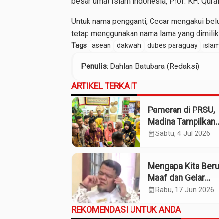
besar umat Islam indonesia, Prof. KH. Qurai
Untuk nama pengganti, Cecar mengakui be
tetap menggunakan nama lama yang dimilikin
Tags
asean
dakwah
dubes paraguay
isla
Penulis
: Dahlan Batubara (Redaksi)
ARTIKEL TERKAIT
Pameran di PRSU,
Madina Tampilkan
Produk UMKM
calendar_month
Sabtu, 4 Jul 2026
Mengapa Kita Ber
Maaf dan Gelar
Pahlawan pada So
calendar_month
Rabu, 17 Jun 2026
Willem Iskander?
REKOMENDASI UNTUK ANDA