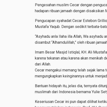
Pengesahan muslim Cecar dengan pengucapan
hadapan ribuan jamaah dengan disaksikan 
Pengucapan syahadat Cecar Estebon Grillion
Mustafa Yaqub. Dengan sedikit terbata-ba
“Asyhadu anla Ilaha illa Allah, Wa asyhadu
disambut “Alhamdulillah,” oleh ribuan jamaa
Imam Besar Masjid Istiqlal, KH. Ali Musta
karena tekanan atau karena akan menikah 
dari Allah.
Cecar mengakui memang telah sejak lama te
mengungkapkan keinginannya untuk menjad
Bantuan hidayah itu, jelas dia, ternyata dit
muslimah dari Indonesia bernama Yulie Sety
Keseriusan Cecar ini pun dapat dilihat ket