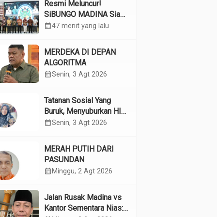
Resmi Meluncur!
SiBUNGO MADINA Siap
Optimalkan Pendapatan
calendar_month
47 menit yang lalu
Daerah Madina
MERDEKA DI DEPAN
ALGORITMA
calendar_month
Senin, 3 Agt 2026
Tatanan Sosial Yang
Buruk, Menyuburkan HIV
Pada Remaja
calendar_month
Senin, 3 Agt 2026
MERAH PUTIH DARI
PASUNDAN
calendar_month
Minggu, 2 Agt 2026
Jalan Rusak Madina vs
Kantor Sementara Nias: