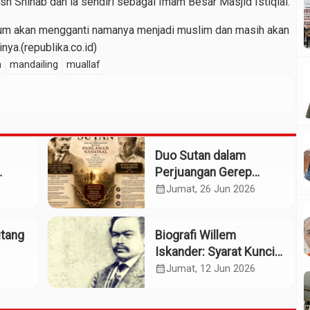
sh Shihab dan ia sendiri sebagai Imam Besar Masjid Istiqlal.
lum akan mengganti namanya menjadi muslim dan masih akan
ya.(republika.co.id)
m
mandailing
muallaf
Duo Sutan dalam
Perjuangan Gerep
Institute Naik ke
calendar_month
Jumat, 26 Jun 2026
Panggung Pahlawan
Nasional
utang
Biografi Willem
Iskander: Syarat Kunci
sok
Pengusulan Pahlawan
calendar_month
Jumat, 12 Jun 2026
Nasional?