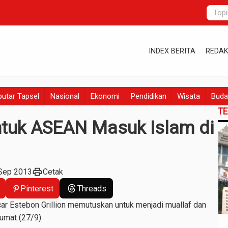
INDEX BERITA
REDAK
utar Tapsel
Nasional
Ekonomi
Pendidikan
Wisata
Buda
T
tuk ASEAN Masuk Islam di
print
 Sep 2013
Cetak
Pinterest
Threads
ar Estebon Grillion memutuskan untuk menjadi muallaf dan
Jumat (27/9).