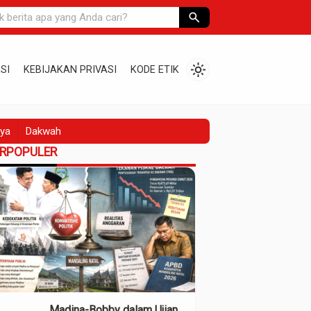
search
light_mode
SI
KEBIJAKAN PRIVASI
KODE ETIK
ya
Dakwah
ERPOPULER
Madina-Bobby dalam Ujian