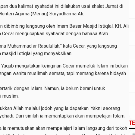
 dua kalimat syahadat ini dilakukan usai shalat Jumat di
Menteri Agama (Menag) Suryadharma Ali.
 dibimbing langsung oleh Imam Besar Masjid Istiqlal, KH. Ali
ta Cecar mengucapkan syahadat dengan bahasa Arab.
 anna Muhammad ar Rasulullah,” kata Cecar, yang langsung
h masjid Istiqlal yang menyaksikan.
fa Yaqub mengatakan keinginan Cecar memeluk Islam ini bukan
dengan wanita muslimah semata, tapi memang karena hidayah
rtarik dengan Islam. Namun, ia belum berani untuk
i muslim.
unjukkan Allah melalui jodoh yang ia dapatkan. Yakni seorang
ohadi. Dari sinilah ia memantapkan akan mempelajari Islam.
T
ika ia memutuskan akan mempelajari Islam langsung dari tokoh