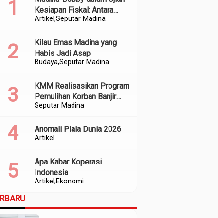
Kesiapan Fiskal: Antara
Artikel
Seputar Madina
Kedekatan Politik dan
Kualitas Perencanaan
Kilau Emas Madina yang
Habis Jadi Asap
Budaya
Seputar Madina
KMM Realisasikan Program
Pemulihan Korban Banjir
Seputar Madina
dan Longsor di Kabupaten
Madina
Anomali Piala Dunia 2026
Artikel
Apa Kabar Koperasi
Indonesia
Artikel
Ekonomi
ERBARU