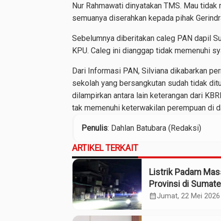
Nur Rahmawati dinyatakan TMS. Mau tidak ma
semuanya diserahkan kepada pihak Gerindr
Sebelumnya diberitakan caleg PAN dapil Su
KPU. Caleg ini dianggap tidak memenuhi sya
Dari Informasi PAN, Silviana dikabarkan p
sekolah yang bersangkutan sudah tidak di
dilampirkan antara lain keterangan dari K
tak memenuhi keterwakilan perempuan di dap
Penulis
: Dahlan Batubara (Redaksi)
ARTIKEL TERKAIT
Listrik Padam Mass
Provinsi di Sumate
Terdampak
calendar_month
Jumat, 22 Mei 2026