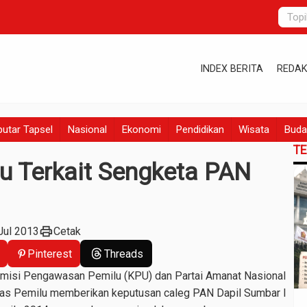
INDEX BERITA
REDAK
utar Tapsel
Nasional
Ekonomi
Pendidikan
Wisata
Buda
T
u Terkait Sengketa PAN
print
Jul 2013
Cetak
Pinterest
Threads
omisi Pengawasan Pemilu (KPU) dan Partai Amanat Nasional
was Pemilu memberikan keputusan caleg PAN Dapil Sumbar I