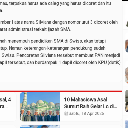
u, terpaksa harus ada caleg yang harus dicoret dan itu
a.
mbar I atas nama Silviana dengan nomor urut 3 dicoret oleh
rat administrasi terkait ijazah SMA.
ernah menempuh pendidikan SMA di Swiss, akan tetapi
tutup. Namun keterangan-keterangan pendukung sudah
BRI Swiss. Pencoretan Silviana tersebut membuat PAN menjadi
il tersebut, dan berdampak 1 dapil dicoret oleh KPU.(detik)
al, 4
10 Mahasiswa Asal
ra
Sumut Raih Gelar Lc di
Universitas Al-Ahgaff,
calendar_month
Sabtu, 18 Apr 2026
Yaman