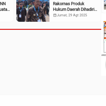
BNN
Rakornas Produk
uatan
Hukum Daerah Dihadiri
Bupati Madina
calendar_month
Jumat, 29 Agt 2025