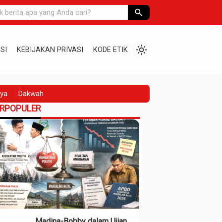
search
light_mode
SI
KEBIJAKAN PRIVASI
KODE ETIK
ya
Dakwah
ERPOPULER
Madina-Bobby dalam Ujian