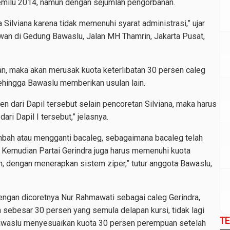
emilu 2014, namun dengan sejumlah pengorbanan.
ilviana karena tidak memenuhi syarat administrasi,” ujar
wan di Gedung Bawaslu, Jalan MH Thamrin, Jakarta Pusat,
kan, maka akan merusak kuota keterlibatan 30 persen caleg
ehingga Bawaslu memberikan usulan lain.
 dari Dapil tersebut selain pencoretan Silviana, maka harus
dari Dapil I tersebut,” jelasnya.
mbah atau mengganti bacaleg, sebagaimana bacaleg telah
 Kemudian Partai Gerindra juga harus memenuhi kuota
, dengan menerapkan sistem ziper,” tutur anggota Bawaslu,
ngan dicoretnya Nur Rahmawati sebagai caleg Gerindra,
sebesar 30 persen yang semula delapan kursi, tidak lagi
T
a Bawaslu menyesuaikan kuota 30 persen perempuan setelah