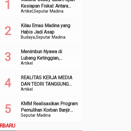
Kesiapan Fiskal: Antara
Artikel
Seputar Madina
Kedekatan Politik dan
Kualitas Perencanaan
Kilau Emas Madina yang
Habis Jadi Asap
Budaya
Seputar Madina
Menimbun Nyawa di
Lubang Ketinggian,
Artikel
Meracuni Air di Sepanjang
Aliran
REALITAS KERJA MEDIA
DAN TEORI TANGGUNG
Artikel
JAWAB SOSIAL
KMM Realisasikan Program
Pemulihan Korban Banjir
Seputar Madina
dan Longsor di Kabupaten
Madina
ERBARU