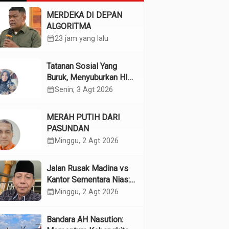
MERDEKA DI DEPAN
ALGORITMA
calendar_month
23 jam yang lalu
Tatanan Sosial Yang
Buruk, Menyuburkan HIV
Pada Remaja
calendar_month
Senin, 3 Agt 2026
MERAH PUTIH DARI
PASUNDAN
calendar_month
Minggu, 2 Agt 2026
Jalan Rusak Madina vs
Kantor Sementara Nias:
Kebijakan Pilih Kasih
calendar_month
Minggu, 2 Agt 2026
Gubsu
Bandara AH Nasution: