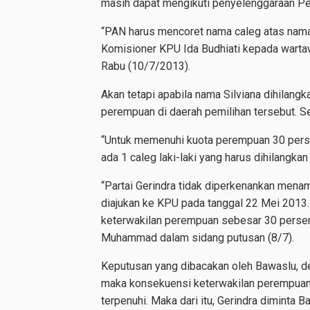
masih dapat mengikuti penyelenggaraan P
“PAN harus mencoret nama caleg atas nama S
Komisioner KPU Ida Budhiati kepada warta
Rabu (10/7/2013).
Akan tetapi apabila nama Silviana dihilang
perempuan di daerah pemilihan tersebut. S
“Untuk memenuhi kuota perempuan 30 persen
ada 1 caleg laki-laki yang harus dihilangkan 
“Partai Gerindra tidak diperkenankan mena
diajukan ke KPU pada tanggal 22 Mei 2013.
keterwakilan perempuan sebesar 30 persen
Muhammad dalam sidang putusan (8/7).
Keputusan yang dibacakan oleh Bawaslu, de
maka konsekuensi keterwakilan perempuan 
terpenuhi. Maka dari itu, Gerindra dimint