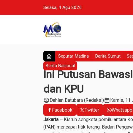
Selasa, 4 Agu 2026
home
Seputar Madina
Berita Sumut
Sep
Berita Nasional
Ini Putusan Bawasl
dan KPU
account_circle
calendar_month
Dahlan Batubara (Redaksi)
Kamis, 11 
Facebook
Twitter
Whatsapp
Jakarta –
Kisruh sengketa pemilu antara K
(PAN) mencapai titik terang. Badan Penga