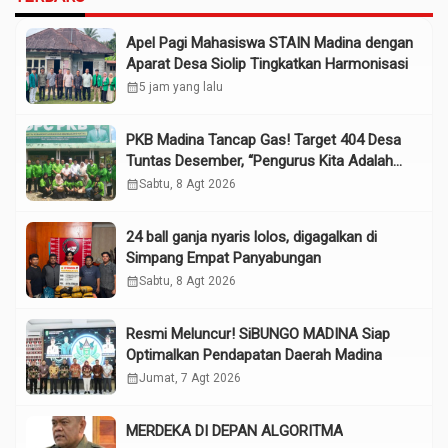
Apel Pagi Mahasiswa STAIN Madina dengan
Aparat Desa Siolip Tingkatkan Harmonisasi
calendar_month
5 jam yang lalu
PKB Madina Tancap Gas! Target 404 Desa
Tuntas Desember, “Pengurus Kita Adalah
Tokoh”
calendar_month
Sabtu, 8 Agt 2026
24 ball ganja nyaris lolos, digagalkan di
Simpang Empat Panyabungan
calendar_month
Sabtu, 8 Agt 2026
Resmi Meluncur! SiBUNGO MADINA Siap
Optimalkan Pendapatan Daerah Madina
calendar_month
Jumat, 7 Agt 2026
MERDEKA DI DEPAN ALGORITMA