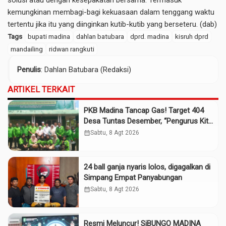
solusi atau dengan kesepakatan bersama. Termasuk
kemungkinan membagi-bagi kekuasaan dalam tenggang waktu
tertentu jika itu yang diinginkan kutib-kutib yang berseteru. (dab)
Tags
bupati madina
dahlan batubara
dprd. madina
kisruh dprd
mandailing
ridwan rangkuti
Penulis
: Dahlan Batubara (Redaksi)
ARTIKEL TERKAIT
PKB Madina Tancap Gas! Target 404
Desa Tuntas Desember, “Pengurus Kita
Adalah Tokoh”
calendar_month
Sabtu, 8 Agt 2026
24 ball ganja nyaris lolos, digagalkan di
Simpang Empat Panyabungan
calendar_month
Sabtu, 8 Agt 2026
Resmi Meluncur! SiBUNGO MADINA