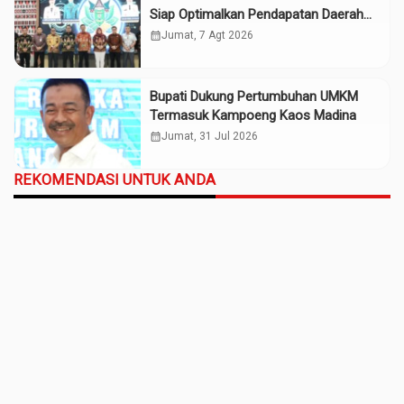
Siap Optimalkan Pendapatan Daerah
Madina
calendar_month
Jumat, 7 Agt 2026
Bupati Dukung Pertumbuhan UMKM
Termasuk Kampoeng Kaos Madina
calendar_month
Jumat, 31 Jul 2026
REKOMENDASI UNTUK ANDA