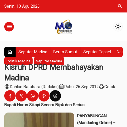
search
Senin, 10 Agu 2026
menu
light_mode
home
Seputar Madina
Berita Sumut
Seputar Tapsel
Nasio
Politik Madina
Seputar Madina
Kisruh DPRD Membahayakan
Madina
account_circle
calendar_month
print
Dahlan Batubara (Redaksi)
Rabu, 26 Sep 2012
Cetak
Bupati Harus Sikapi Secara Bijak dan Serius
PANYABUNGAN
(Mandailing Online)
–