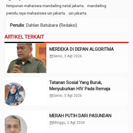
himpunan mahaiswa mandailing natal jakarta
mandailing
pemilu raya mahasiswa uin jakarta
uin jakarta
Penulis
: Dahlan Batubara (Redaksi)
ARTIKEL TERKAIT
MERDEKA DI DEPAN ALGORITMA
calendar_month
Senin, 3 Agt 2026
Tatanan Sosial Yang Buruk,
Menyuburkan HIV Pada Remaja
calendar_month
Senin, 3 Agt 2026
MERAH PUTIH DARI PASUNDAN
calendar_month
Minggu, 2 Agt 2026