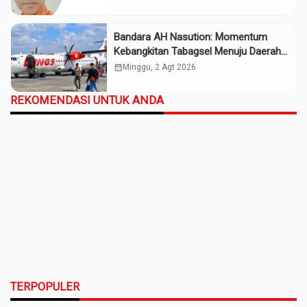
Bandara AH Nasution: Momentum
Kebangkitan Tabagsel Menuju Daerah
Maju
calendar_month
Minggu, 2 Agt 2026
REKOMENDASI UNTUK ANDA
TERPOPULER