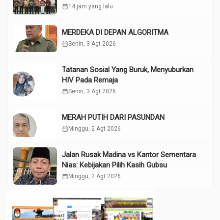
calendar_month
14 jam yang lalu
MERDEKA DI DEPAN ALGORITMA
calendar_month
Senin, 3 Agt 2026
Tatanan Sosial Yang Buruk, Menyuburkan
HIV Pada Remaja
calendar_month
Senin, 3 Agt 2026
MERAH PUTIH DARI PASUNDAN
calendar_month
Minggu, 2 Agt 2026
Jalan Rusak Madina vs Kantor Sementara
Nias: Kebijakan Pilih Kasih Gubsu
calendar_month
Minggu, 2 Agt 2026