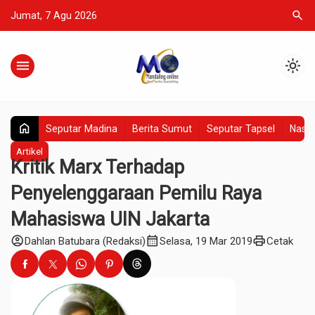
search
Jumat, 7 Agu 2026
menu
light_mode
home
Seputar Madina
Berita Sumut
Seputar Tapsel
Nasio
Artikel
Kritik Marx Terhadap
Penyelenggaraan Pemilu Raya
Mahasiswa UIN Jakarta
account_circle
calendar_month
print
Dahlan Batubara (Redaksi)
Selasa, 19 Mar 2019
Cetak