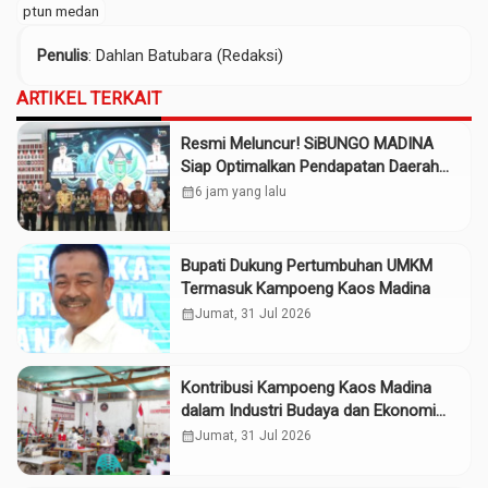
ptun medan
Penulis
: Dahlan Batubara (Redaksi)
ARTIKEL TERKAIT
Resmi Meluncur! SiBUNGO MADINA
Siap Optimalkan Pendapatan Daerah
Madina
calendar_month
6 jam yang lalu
Bupati Dukung Pertumbuhan UMKM
Termasuk Kampoeng Kaos Madina
calendar_month
Jumat, 31 Jul 2026
Kontribusi Kampoeng Kaos Madina
dalam Industri Budaya dan Ekonomi
Daerah
calendar_month
Jumat, 31 Jul 2026