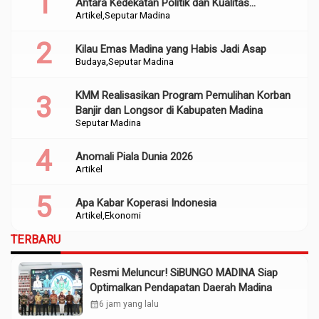
Antara Kedekatan Politik dan Kualitas
Artikel
Seputar Madina
Perencanaan
Kilau Emas Madina yang Habis Jadi Asap
Budaya
Seputar Madina
KMM Realisasikan Program Pemulihan Korban
Banjir dan Longsor di Kabupaten Madina
Seputar Madina
Anomali Piala Dunia 2026
Artikel
Apa Kabar Koperasi Indonesia
Artikel
Ekonomi
TERBARU
Resmi Meluncur! SiBUNGO MADINA Siap
Optimalkan Pendapatan Daerah Madina
calendar_month
6 jam yang lalu