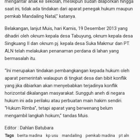
mengantar anak ke sekolah, meskipun sudah dilaporkan hingga
saat ini, tidak ada tindakan dari aparat penegak hukum maupun
pemkab Mandailing Natal,” katanya.
Belakangan, lanjut Muis, hari Kamis, 19 Desember 2013 yang
dihadiri oleh oknum kepala desa Tabuyung, oknum kepala desa
Singkuang II dan oknum pj. kepala desa Suka Makmur dan PT.
ALN telah melakukan penanaman perdana di lahan yang
bermasalah itu.
“Ini merupakan tindakan pembangkangan kepada hukum oleh
aparat pemerintah walaupun di tingkat desa dan bibit konflik
yang jika dibiarkan akan menyebabkan terjadinya konflik
horizontal dikalangan masyarakat. Sungguh aneh di negara
hukum ini ada perilaku atau perbuatan main hakim sendiri.
“Hukum Rimba”, tetapi aparat yang berwenang belum
mengambil langkah hokum,” tandas Muis.
Editor : Dahlan Batubara
Tags
berita madina
kp usu
mandailing
pemkab madina
pt aln