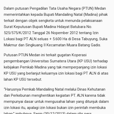
Dalam putusan Pengadilan Tata Usaha Negara (PTUN) Medan
memerintahkan kepada Bupati Mandailing Natal (Madina) pihak
terkait dengan objek sengketa untuk menunda pelaksanaan
Surat Keputusan Bupati Madina Hidayat Batubara No.
525/575/K/2012 Tanggal 26 Nopember 2012 tentang Izin
Lokasi bagi PT ALN seluas + 5.600 Ha di Desa Tabuyung, Suka
Makmur dan Singkuang II Kecamatan Muara Batang Gadis.
Putusan PTUN Medan ini terkait gugatan Koperasi
pengembangan Universitas Sumatera Utara (KP USU) terhadap
kebijakan Pemkab Madina yang tak memperpanjang izin lokasi
KP USU yang berlanjut keluarnya izin lokasi bagi PT ALN di atas
lahan KP USU tersebut.
“Harusnya Pemkab Mandailing Natal melalui Dinas Kehutanan
dan Perkebunan menghentikan kegiatan PT. ALN karena tidak
mempunyai dasar untuk mengusahai lahan yang ditunjuk dalam
izin lokasi itu, apalagi izin lokasi bukan izin perintah membuka
lahan,” imbuhnya, Senin (30/12/2013) dalam rilis pers.