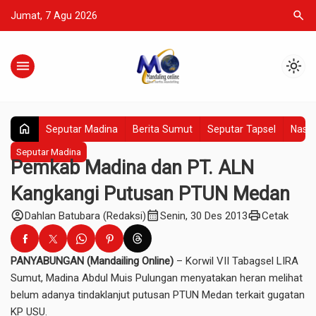
search
Jumat, 7 Agu 2026
menu
light_mode
home
Seputar Madina
Berita Sumut
Seputar Tapsel
Nasio
Seputar Madina
Pemkab Madina dan PT. ALN
Kangkangi Putusan PTUN Medan
account_circle
calendar_month
print
Dahlan Batubara (Redaksi)
Senin, 30 Des 2013
Cetak
PANYABUNGAN (Mandailing Online)
– Korwil VII Tabagsel LIRA
Sumut, Madina Abdul Muis Pulungan menyatakan heran melihat
belum adanya tindaklanjut putusan PTUN Medan terkait gugatan
KP USU.