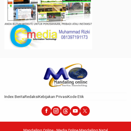
Index Berita
Redaksi
Kebijakan Privasi
Kode Etik
Mandailing Online - Media Online Mandailing Natal