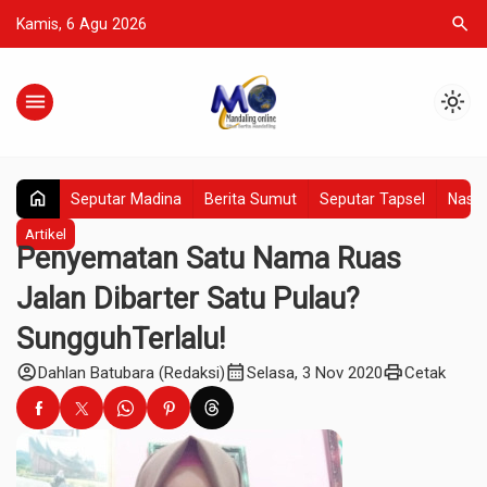
search
Kamis, 6 Agu 2026
menu
light_mode
home
Seputar Madina
Berita Sumut
Seputar Tapsel
Nasio
Artikel
Penyematan Satu Nama Ruas
Jalan Dibarter Satu Pulau?
SungguhTerlalu!
account_circle
calendar_month
print
Dahlan Batubara (Redaksi)
Selasa, 3 Nov 2020
Cetak