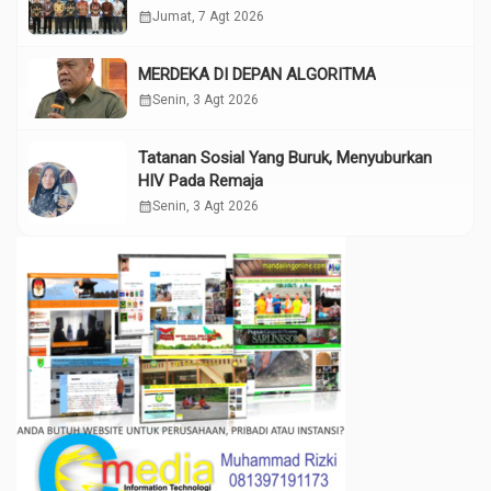
calendar_month
Jumat, 7 Agt 2026
MERDEKA DI DEPAN ALGORITMA
calendar_month
Senin, 3 Agt 2026
Tatanan Sosial Yang Buruk, Menyuburkan
HIV Pada Remaja
calendar_month
Senin, 3 Agt 2026