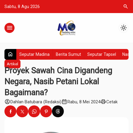
search
Sabtu, 8 Agu 2026
menu
light_mode
home
Seputar Madina
Berita Sumut
Seputar Tapsel
Nasio
Artikel
Proyek Sawah Cina Digandeng
Negara, Nasib Petani Lokal
Bagaimana?
account_circle
calendar_month
print
Dahlan Batubara (Redaksi)
Rabu, 8 Mei 2024
Cetak