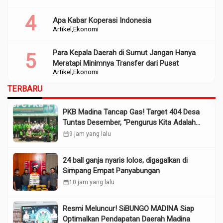
Apa Kabar Koperasi Indonesia
Artikel
Ekonomi
Para Kepala Daerah di Sumut Jangan Hanya
Meratapi Minimnya Transfer dari Pusat
Artikel
Ekonomi
TERBARU
PKB Madina Tancap Gas! Target 404 Desa
Tuntas Desember, “Pengurus Kita Adalah
Tokoh”
calendar_month
9 jam yang lalu
24 ball ganja nyaris lolos, digagalkan di
Simpang Empat Panyabungan
calendar_month
10 jam yang lalu
Resmi Meluncur! SiBUNGO MADINA Siap
Optimalkan Pendapatan Daerah Madina