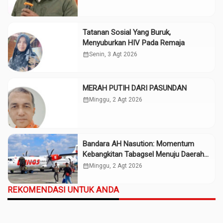
Tatanan Sosial Yang Buruk,
Menyuburkan HIV Pada Remaja
calendar_month
Senin, 3 Agt 2026
MERAH PUTIH DARI PASUNDAN
calendar_month
Minggu, 2 Agt 2026
Bandara AH Nasution: Momentum
Kebangkitan Tabagsel Menuju Daerah
Maju
calendar_month
Minggu, 2 Agt 2026
REKOMENDASI UNTUK ANDA