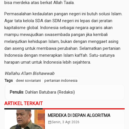
bisa merdeka atas berkat Allah Taala.
Permasalahan kedaulatan pangan negeri ini butuh solusi Islam.
Agar tata kelola SDA dan SDM negeri ini lepas dari jeratan
kapitalisme global. Indonesia sebagai negara agraris akan
mampu mewujudkan swasembada pangan jika kembali
melanjutkan kehidupan Islam, bukan dengan menggaet asing
dan aseng untuk membawa perubahan. Selamatkan pertanian
Indonesia dengan menerapkan Islam kaffah. Satu-satunya
harapan umat untuk Indonesia lebih sejahtera.
Wallahu A’lam Bishawwab
Tags
dewi soviariani
pertanian indonesia
Penulis
: Dahlan Batubara (Redaksi)
ARTIKEL TERKAIT
MERDEKA DI DEPAN ALGORITMA
calendar_month
Senin, 3 Agt 2026