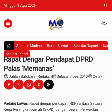
search
Minggu, 9 Agu 2026
menu
light_mode
home
Seputar Madina
Berita Sumut
Seputar Tapsel
Nasio
Seputar Tapsel
Rapat Dengar Pendapat DPRD
Palas ‘Memanas’
account_circle
calendar_month
print
Dahlan Batubara (Redaksi)
Selasa, 7 Des 2010
Cetak
Padang Lawas,
Rapat dengar pendapat (RDP) antara Satuan
Kerja Perangkat Daerah (SKPD) dengan Dewan Perwakilan