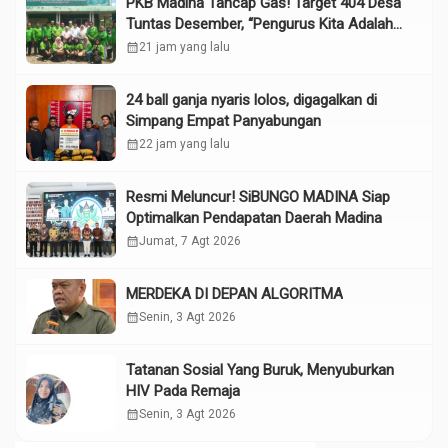
PKB Madina Tancap Gas! Target 404 Desa
Tuntas Desember, “Pengurus Kita Adalah
Tokoh”
calendar_month
21 jam yang lalu
24 ball ganja nyaris lolos, digagalkan di
Simpang Empat Panyabungan
calendar_month
22 jam yang lalu
Resmi Meluncur! SiBUNGO MADINA Siap
Optimalkan Pendapatan Daerah Madina
calendar_month
Jumat, 7 Agt 2026
MERDEKA DI DEPAN ALGORITMA
calendar_month
Senin, 3 Agt 2026
Tatanan Sosial Yang Buruk, Menyuburkan
HIV Pada Remaja
calendar_month
Senin, 3 Agt 2026