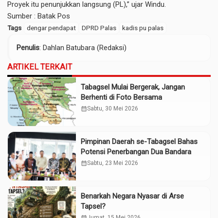
Proyek itu penunjukkan langsung (PL),” ujar Windu.
Sumber :
Batak Pos
Tags
dengar pendapat
DPRD Palas
kadis pu palas
Penulis
: Dahlan Batubara (Redaksi)
ARTIKEL TERKAIT
Tabagsel Mulai Bergerak, Jangan
Berhenti di Foto Bersama
calendar_month
Sabtu, 30 Mei 2026
Pimpinan Daerah se-Tabagsel Bahas
Potensi Penerbangan Dua Bandara
calendar_month
Sabtu, 23 Mei 2026
Benarkah Negara Nyasar di Arse
Tapsel?
calendar_month
Jumat, 15 Mei 2026