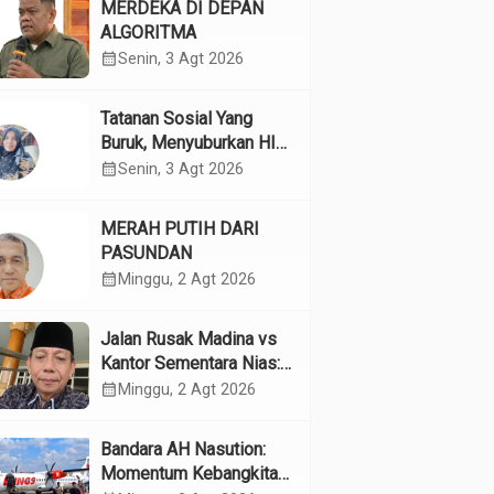
MERDEKA DI DEPAN
ALGORITMA
calendar_month
Senin, 3 Agt 2026
Tatanan Sosial Yang
Buruk, Menyuburkan HIV
Pada Remaja
calendar_month
Senin, 3 Agt 2026
MERAH PUTIH DARI
PASUNDAN
calendar_month
Minggu, 2 Agt 2026
Jalan Rusak Madina vs
Kantor Sementara Nias:
Kebijakan Pilih Kasih
calendar_month
Minggu, 2 Agt 2026
Gubsu
Bandara AH Nasution:
Momentum Kebangkitan