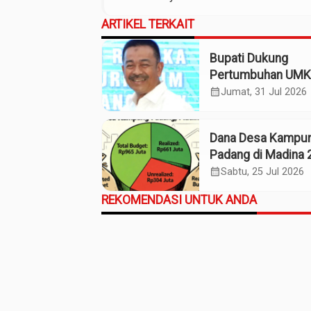
ARTIKEL TERKAIT
Bupati Dukung
Pertumbuhan UM
Termasuk Kampo
calendar_month
Jumat, 31 Jul 2026
Kaos Madina
Dana Desa Kampu
Padang di Madina 
Pagu Rp965 Juta,
calendar_month
Sabtu, 25 Jul 2026
Realisasi Baru Rp
REKOMENDASI UNTUK ANDA
Juta