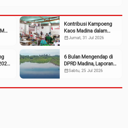
Kontribusi Kampoeng
KM
Kaos Madina dalam
eng
Industri Budaya dan
calendar_month
Jumat, 31 Jul 2026
Ekonomi Daerah
ng
6 Bulan Mengendap di
2025:
DPRD Madina, Laporan
Dumas Dugaan
calendar_month
Sabtu, 25 Jul 2026
661
Pelanggaran PT Rendi
Tak Digubris