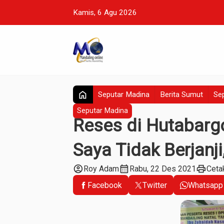
Kamis, 6 Agu 2026
home
Seputar Madina
Berita Sumut
Sep
Seputar Madina
Reses di Hutabarg
Saya Tidak Berjanj
account_circle
calendar_month
print
Roy Adam
Rabu, 22 Des 2021
Ceta
Facebook
Twitter
Whatsapp