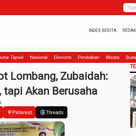
INDEX BERITA
REDAK
utar Tapsel
Nasional
Ekonomi
Pendidikan
Wisata
Buda
T
ot Lombang, Zubaidah:
i, tapi Akan Berusaha
k
Pinterest
Threads