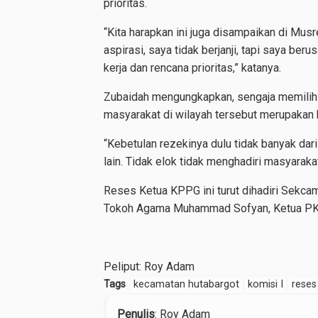
prioritas.
“Kita harapkan ini juga disampaikan di Mu
aspirasi, saya tidak berjanji, tapi saya ber
kerja dan rencana prioritas,” katanya.
Zubaidah mengungkapkan, sengaja memilih
masyarakat di wilayah tersebut merupakan b
“Kebetulan rezekinya dulu tidak banyak da
lain. Tidak elok tidak menghadiri masyarakat 
Reses Ketua KPPG ini turut dihadiri Sekca
Tokoh Agama Muhammad Sofyan, Ketua PK Go
Peliput: Roy Adam
Tags
kecamatan hutabargot
komisi I
rese
Penulis
: Roy Adam