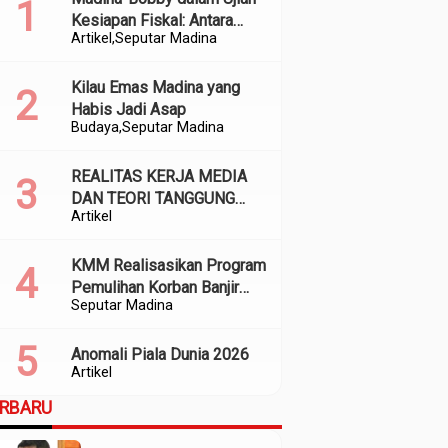
Kesiapan Fiskal: Antara
Artikel
Seputar Madina
Kedekatan Politik dan
Kualitas Perencanaan
Kilau Emas Madina yang
Habis Jadi Asap
Budaya
Seputar Madina
REALITAS KERJA MEDIA
DAN TEORI TANGGUNG
Artikel
JAWAB SOSIAL
KMM Realisasikan Program
Pemulihan Korban Banjir
Seputar Madina
dan Longsor di Kabupaten
Madina
Anomali Piala Dunia 2026
Artikel
ERBARU