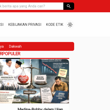
search
light_mode
SI
KEBIJAKAN PRIVASI
KODE ETIK
ya
Dakwah
ERPOPULER
Madina-Bobby dalam Ujian