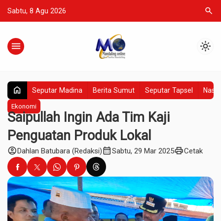
search
Sabtu, 8 Agu 2026
menu
light_mode
home
Seputar Madina
Berita Sumut
Seputar Tapsel
Nasio
Ekonomi
Saipullah Ingin Ada Tim Kaji
Penguatan Produk Lokal
account_circle
calendar_month
print
Dahlan Batubara (Redaksi)
Sabtu, 29 Mar 2025
Cetak