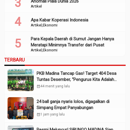
Anomali Piala Dunia 2026
Artikel
Apa Kabar Koperasi Indonesia
Artikel
Ekonomi
Para Kepala Daerah di Sumut Jangan Hanya
Meratapi Minimnya Transfer dari Pusat
Artikel
Ekonomi
TERBARU
PKB Madina Tancap Gas! Target 404 Desa
Tuntas Desember, “Pengurus Kita Adalah
Tokoh”
calendar_month
44 menit yang lalu
24 ball ganja nyaris lolos, digagalkan di
Simpang Empat Panyabungan
calendar_month
1 jam yang lalu
Resmi Meluncur! SiBUNGO MADINA Siap