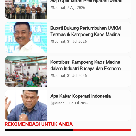
Siap Optimalkan Pendapatan Daerah
Madina
calendar_month
Jumat, 7 Agt 2026
Bupati Dukung Pertumbuhan UMKM
Termasuk Kampoeng Kaos Madina
calendar_month
Jumat, 31 Jul 2026
Kontribusi Kampoeng Kaos Madina
dalam Industri Budaya dan Ekonomi
Daerah
calendar_month
Jumat, 31 Jul 2026
Apa Kabar Koperasi Indonesia
calendar_month
Minggu, 12 Jul 2026
REKOMENDASI UNTUK ANDA