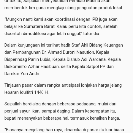
Untuk itu, Saipullah menyebutkan Pemkab Madina akan
membentuk tim guna mengkaji ulang penguatan produk lokal.
“Mungkin nanti kami akan koordinasi dengan IPB juga akan
belajar ke Sumatera Barat. Kalau perlu kita contoh, setelah
dicontoh dimodifikasi agar lebih unggul,” tutur dia.
Dalam kunjungaan ini terlihat hadir Staf Ahli Bidang Keuangan
dan Pembangunan Dr. Ahmad Duroni Nasution, Kepala
Disperindag Parlin Lubis, Kepala Dishub Adi Wardana, Kepala
Diskominfo Azhar Hasibuan, serta Kepala Satpol PP dan
Damkar Yuri Andri.
Tinjauan pasar dalam rangka antisipasi lonjakan harga jelang
lebaran Idulfitri 1446 H.
Saipullah berdialog dengan beberapa pedagang, mulai dari
penjual sayur, ikan, sampai daging. Dalam kesempatan itu,
bupati menanyakan beberapa hal, termasuk kenaikan harga.
“Biasanya menjelang hari raya, dinamika di pasar itu luar biasa.