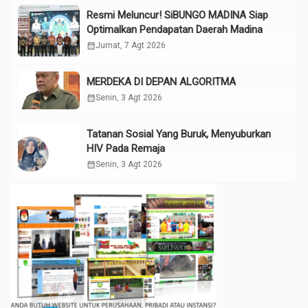
Resmi Meluncur! SiBUNGO MADINA Siap
Optimalkan Pendapatan Daerah Madina
calendar_month
Jumat, 7 Agt 2026
MERDEKA DI DEPAN ALGORITMA
calendar_month
Senin, 3 Agt 2026
Tatanan Sosial Yang Buruk, Menyuburkan
HIV Pada Remaja
calendar_month
Senin, 3 Agt 2026