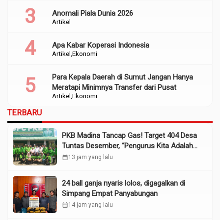
Anomali Piala Dunia 2026
Artikel
Apa Kabar Koperasi Indonesia
Artikel
Ekonomi
Para Kepala Daerah di Sumut Jangan Hanya
Meratapi Minimnya Transfer dari Pusat
Artikel
Ekonomi
TERBARU
PKB Madina Tancap Gas! Target 404 Desa
Tuntas Desember, “Pengurus Kita Adalah
Tokoh”
calendar_month
13 jam yang lalu
24 ball ganja nyaris lolos, digagalkan di
Simpang Empat Panyabungan
calendar_month
14 jam yang lalu