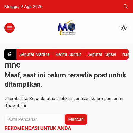
search
Minggu, 9 Agu 2026
menu
light_mode
home
Seputar Madina
Berita Sumut
Seputar Tapsel
Nasio
mnc
Maaf, saat ini belum tersedia post untuk
ditampilkan.
« kembali ke Beranda
atau silahkan gunakan kolom pencarian
dibawah ini.
Mencari
REKOMENDASI UNTUK ANDA