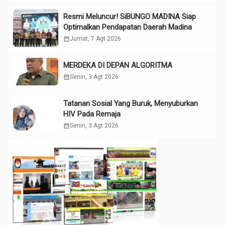
Resmi Meluncur! SiBUNGO MADINA Siap
Optimalkan Pendapatan Daerah Madina
calendar_month
Jumat, 7 Agt 2026
MERDEKA DI DEPAN ALGORITMA
calendar_month
Senin, 3 Agt 2026
Tatanan Sosial Yang Buruk, Menyuburkan
HIV Pada Remaja
calendar_month
Senin, 3 Agt 2026