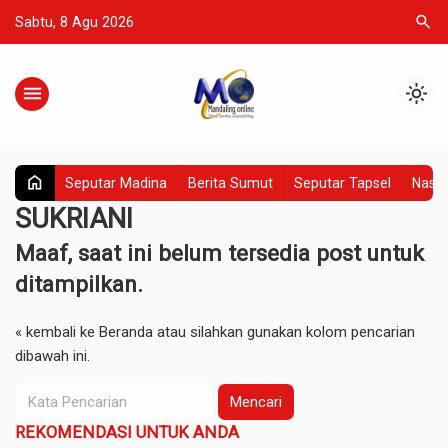
search
Sabtu, 8 Agu 2026
menu
light_mode
home
Seputar Madina
Berita Sumut
Seputar Tapsel
Nasio
SUKRIANI
Maaf, saat ini belum tersedia post untuk
ditampilkan.
« kembali ke Beranda
atau silahkan gunakan kolom pencarian
dibawah ini.
Mencari
REKOMENDASI UNTUK ANDA