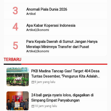
Anomali Piala Dunia 2026
Artikel
Apa Kabar Koperasi Indonesia
Artikel
Ekonomi
Para Kepala Daerah di Sumut Jangan Hanya
Meratapi Minimnya Transfer dari Pusat
Artikel
Ekonomi
TERBARU
PKB Madina Tancap Gas! Target 404 Desa
Tuntas Desember, “Pengurus Kita Adalah
Tokoh”
calendar_month
9 jam yang lalu
24 ball ganja nyaris lolos, digagalkan di
Simpang Empat Panyabungan
calendar_month
10 jam yang lalu