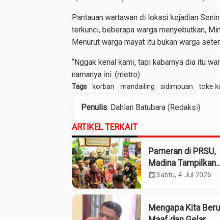
Pantauan wartawan di lokasi kejadian Senin 
terkunci, beberapa warga menyebutkan, Ming
Menurut warga mayat itu bukan warga sete
“Nggak kenal kami, tapi kabarnya dia itu 
namanya ini. (metro)
Tags
korban
mandailing
sidimpuan
toke k
Penulis
: Dahlan Batubara (Redaksi)
ARTIKEL TERKAIT
Pameran di PRSU,
Madina Tampilkan
Produk UMKM
calendar_month
Sabtu, 4 Jul 2026
Mengapa Kita Ber
Maaf dan Gelar