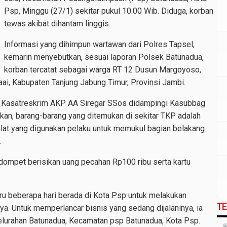
Psp, Minggu (27/1) sekitar pukul 10.00 Wib. Diduga, korban
tewas akibat dihantam linggis.
Informasi yang dihimpun wartawan dari Polres Tapsel,
kemarin menyebutkan, sesuai laporan Polsek Batunadua,
korban tercatat sebagai warga RT 12 Dusun Margoyoso,
i, Kabupaten Tanjung Jabung Timur, Provinsi Jambi.
i Kasatreskrim AKP AA Siregar SSos didampingi Kasubbag
an, barang-barang yang ditemukan di sekitar TKP adalah
 alat yang digunakan pelaku untuk memukul bagian belakang
.
 dompet berisikan uang pecahan Rp100 ribu serta kartu
ru beberapa hari berada di Kota Psp untuk melakukan
T
a. Untuk memperlancar bisnis yang sedang dijalaninya, ia
elurahan Batunadua, Kecamatan psp Batunadua, Kota Psp.