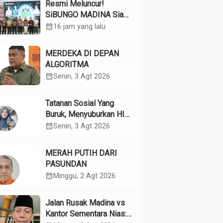
Resmi Meluncur!
SiBUNGO MADINA Siap
Optimalkan Pendapatan
calendar_month
16 jam yang lalu
Daerah Madina
MERDEKA DI DEPAN
ALGORITMA
calendar_month
Senin, 3 Agt 2026
Tatanan Sosial Yang
Buruk, Menyuburkan HIV
Pada Remaja
calendar_month
Senin, 3 Agt 2026
MERAH PUTIH DARI
PASUNDAN
calendar_month
Minggu, 2 Agt 2026
Jalan Rusak Madina vs
Kantor Sementara Nias: