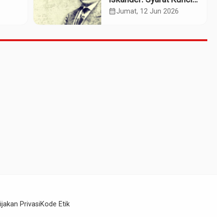
sok
Pengusulan Pahlawan
calendar_month
Jumat, 12 Jun 2026
Nasional?
ijakan Privasi
Kode Etik