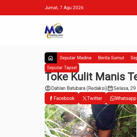
Jumat, 7 Agu 2026
home
Seputar Madina
Berita Sumut
Sep
Seputar Tapsel
Toke Kulit Manis T
account_circle
calendar_month
Dahlan Batubara (Redaksi)
Selasa, 29
Facebook
Twitter
Whatsapp