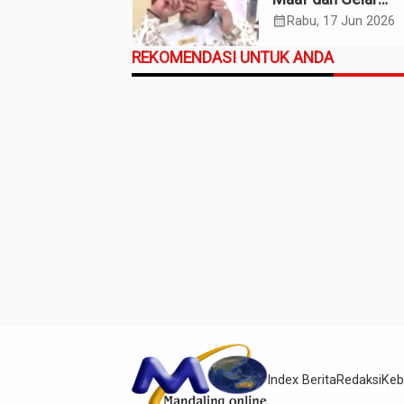
Pahlawan pada So
calendar_month
Rabu, 17 Jun 2026
Willem Iskander?
REKOMENDASI UNTUK ANDA
Index Berita
Redaksi
Keb