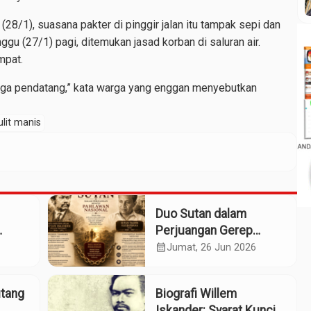
(28/1), suasana pakter di pinggir jalan itu tampak sepi dan
gu (27/1) pagi, ditemukan jasad korban di saluran air.
mpat.
warga pendatang,” kata warga yang enggan menyebutkan
ulit manis
Duo Sutan dalam
Perjuangan Gerep
Institute Naik ke
calendar_month
Jumat, 26 Jun 2026
Panggung Pahlawan
Nasional
utang
Biografi Willem
Iskander: Syarat Kunci