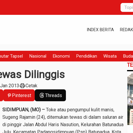
INDEX BERITA
REDAK
utar Tapsel
Nasional
Ekonomi
Pendidikan
Wisata
Buda
T
ewas Dilinggis
print
 Jan 2013
Cetak
Pinterest
Threads
SIDIMPUAN, (MO) –
Toke atau pengumpul kulit manis,
Sugeng Rajamin (24), ditemukan tewas di dalam saluran air
di pinggir Jalan Abdul Haris Nasution, Kelurahan Batunadua
Julu, Kecamatan Padangsidimpuan (Psp) Batunadua, Kota