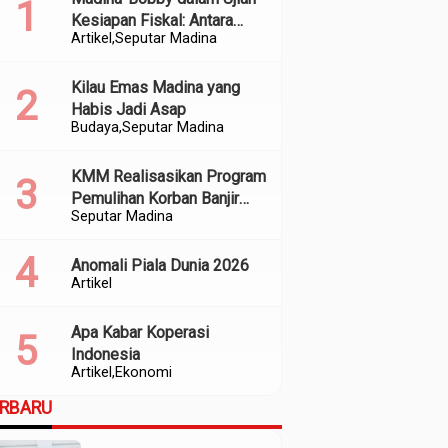
Kesiapan Fiskal: Antara
Artikel
Seputar Madina
Kedekatan Politik dan
Kualitas Perencanaan
Kilau Emas Madina yang
Habis Jadi Asap
Budaya
Seputar Madina
KMM Realisasikan Program
Pemulihan Korban Banjir
Seputar Madina
dan Longsor di Kabupaten
Madina
Anomali Piala Dunia 2026
Artikel
Apa Kabar Koperasi
Indonesia
Artikel
Ekonomi
ERBARU