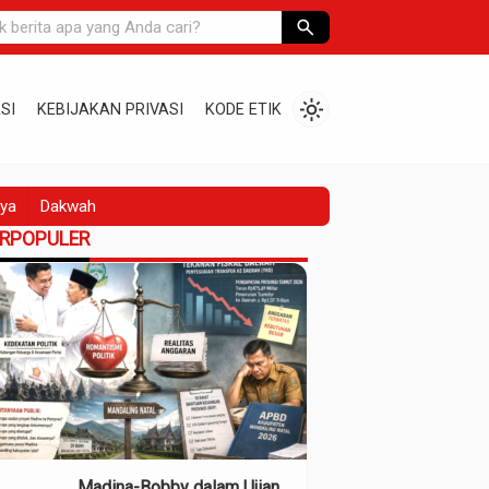
search
light_mode
SI
KEBIJAKAN PRIVASI
KODE ETIK
ya
Dakwah
ERPOPULER
Madina-Bobby dalam Ujian