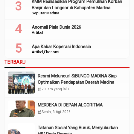
KMM Realisasikan Program Pemulihan Korban
Banjir dan Longsor di Kabupaten Madina
Seputar Madina
Anomali Piala Dunia 2026
Artikel
Apa Kabar Koperasi Indonesia
Artikel
Ekonomi
TERBARU
Resmi Meluncur! SiBUNGO MADINA Siap
Optimalkan Pendapatan Daerah Madina
calendar_month
20 jam yang lalu
MERDEKA DI DEPAN ALGORITMA
calendar_month
Senin, 3 Agt 2026
Tatanan Sosial Yang Buruk, Menyuburkan
HIV Pada Remaja