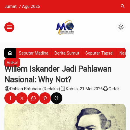
search
Jumat, 7 Agu 2026
menu
light_mode
home
Seputar Madina
Berita Sumut
Seputar Tapsel
Nasio
Artikel
Willem Iskander Jadi Pahlawan
Nasional: Why Not?
account_circle
calendar_month
print
Dahlan Batubara (Redaksi)
Kamis, 21 Mei 2026
Cetak