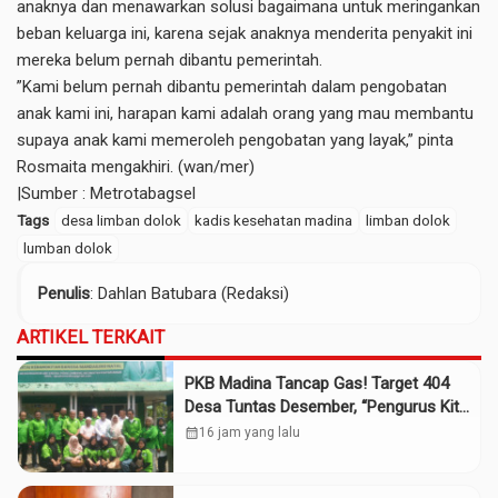
anaknya dan menawarkan solusi bagaimana untuk meringankan
beban keluarga ini, karena sejak anaknya menderita penyakit ini
mereka belum pernah dibantu pemerintah.
”Kami belum pernah dibantu pemerintah dalam pengobatan
anak kami ini, harapan kami adalah orang yang mau membantu
supaya anak kami memeroleh pengobatan yang layak,” pinta
Rosmaita mengakhiri. (wan/mer)
|Sumber :
Metrotabagsel
Tags
desa limban dolok
kadis kesehatan madina
limban dolok
lumban dolok
Penulis
: Dahlan Batubara (Redaksi)
ARTIKEL TERKAIT
PKB Madina Tancap Gas! Target 404
Desa Tuntas Desember, “Pengurus Kita
Adalah Tokoh”
calendar_month
16 jam yang lalu