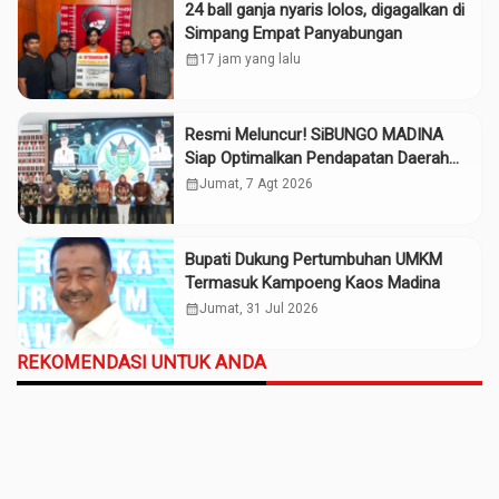
24 ball ganja nyaris lolos, digagalkan di
Simpang Empat Panyabungan
calendar_month
17 jam yang lalu
Resmi Meluncur! SiBUNGO MADINA
Siap Optimalkan Pendapatan Daerah
Madina
calendar_month
Jumat, 7 Agt 2026
Bupati Dukung Pertumbuhan UMKM
Termasuk Kampoeng Kaos Madina
calendar_month
Jumat, 31 Jul 2026
REKOMENDASI UNTUK ANDA