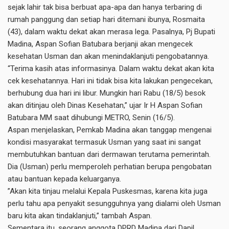
sejak lahir tak bisa berbuat apa-apa dan hanya terbaring di
rumah panggung dan setiap hari ditemani ibunya, Rosmaita
(43), dalam waktu dekat akan merasa lega. Pasalnya, Pj Bupati
Madina, Aspan Sofian Batubara berjanji akan mengecek
kesehatan Usman dan akan menindaklanjuti pengobatannya.
“Terima kasih atas informasinya. Dalam waktu dekat akan kita
cek kesehatannya. Hari ini tidak bisa kita lakukan pengecekan,
berhubung dua hari ini libur. Mungkin hari Rabu (18/5) besok
akan ditinjau oleh Dinas Kesehatan,” ujar Ir H Aspan Sofian
Batubara MM saat dihubungi METRO, Senin (16/5).
Aspan menjelaskan, Pemkab Madina akan tanggap mengenai
kondisi masyarakat termasuk Usman yang saat ini sangat
membutuhkan bantuan dari dermawan terutama pemerintah.
Dia (Usman) perlu memperoleh perhatian berupa pengobatan
atau bantuan kepada keluarganya.
”Akan kita tinjau melalui Kepala Puskesmas, karena kita juga
perlu tahu apa penyakit sesungguhnya yang dialami oleh Usman
baru kita akan tindaklanjuti,” tambah Aspan.
Sementara itu, seorang anggota DPRD Madina dari Dapil