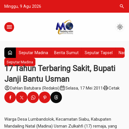
search
Minggu, 9 Agu 2026
menu
light_mode
home
Seputar Madina
Berita Sumut
Seputar Tapsel
Nasio
Seputar Madina
17 Tahun Terbaring Sakit, Bupati
Janji Bantu Usman
account_circle
calendar_month
print
Dahlan Batubara (Redaksi)
Selasa, 17 Mei 2011
Cetak
Warga Desa Lumbandolok, Kecamatan Siabu, Kabupaten
Mandailing Natal (Madina) Usman Zulkahfi (17) remaja, yang