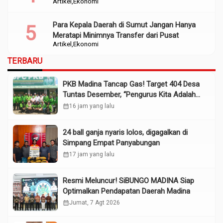
Artikel
Ekonomi
Para Kepala Daerah di Sumut Jangan Hanya
Meratapi Minimnya Transfer dari Pusat
Artikel
Ekonomi
TERBARU
PKB Madina Tancap Gas! Target 404 Desa
Tuntas Desember, “Pengurus Kita Adalah
Tokoh”
calendar_month
16 jam yang lalu
24 ball ganja nyaris lolos, digagalkan di
Simpang Empat Panyabungan
calendar_month
17 jam yang lalu
Resmi Meluncur! SiBUNGO MADINA Siap
Optimalkan Pendapatan Daerah Madina
calendar_month
Jumat, 7 Agt 2026