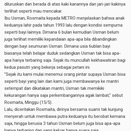
diluruskan dan berada di atas kaki kanannya dan jari-jari kakinya
terlihat seperti mau mencakar.
Ibu Usman, Rosmaita kepada METRO menjelaskan bahwa anak
keduanya lahir pada tahun 1993 lalu dengan kondisi sempurna
seperti bayi lainnya. Dimana 6 bulan kemudian Usman belum
juga terlihat memiliki kepandaian apa-apa bila dibandingkan
dengan bayi seumuran Usman. Dimana usia 6ublan bayi
biasanya telah belajar duduk sedangkan Usman tak bisa apa-
apa hanya terbaring saja. Sejak itu muncullah kekhawatiran bagi
kedua pasutri yang bekerja sebagai petani ini.
”Sejak itu kami mulai menemui orang pintar supaya Usman bisa
seperti bayi yang lain dan kami juga membawanya ke mantri
setempat dan dikatakan mantri, Usman tak memikiki
kekurangan hanya saja perkembangannya agak lambat,” sebut
Rosmaita, Minggu (15/5).
Lalu, diceritakan Rosmaita, dirinya bersama suami tak kunjung
menyerah untuk membawa putra keduanya itu berobat kemana
saja, hingga berusia 3 tahun Usman belum juga bisa apa-apa
hanya terbaring dan yang keluar hanya suara saja.