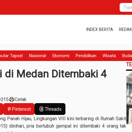
INDEX BERITA
REDAK
utar Tapsel
Nasional
Ekonomi
Pendidikan
Wisata
Buda
T
si di Medan Ditembaki 4
print
2015
Cetak
Pinterest
Threads
g Panah Hijau, Lingkungan VIII kini terbaring di Rumah Sakit
) dinihari, pria bertubuh gempal ini ditembaki 4 orang tak