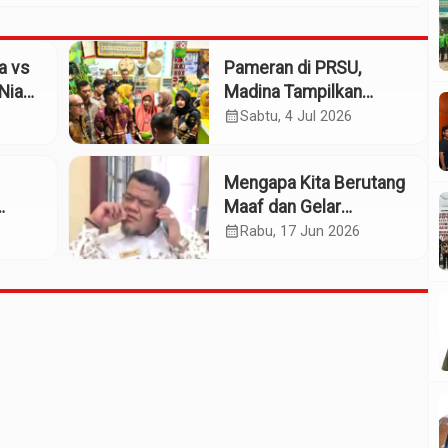
a vs
Pameran di PRSU,
Nias:
Madina Tampilkan
ih
Produk UMKM
calendar_month
Sabtu, 4 Jul 2026
Mengapa Kita Berutang
Maaf dan Gelar
Pahlawan pada Sosok
calendar_month
Rabu, 17 Jun 2026
n
Willem Iskander?