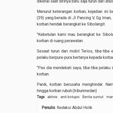
dikenal saat dirinya baru saja turun dari ata
Menurut keterangan korban, kejadian ini 
(39) yang berada di Jl Pancing V, Gg Iman,
korban hendak berangkat ke Sibolangit.
"Kebetulan kami mau berangkat ke Sibola
korban di ruang perawatan.
Sesaat turun dari mobil Terios, tiba-tib
pelaku berpura-pura bertanya kepada korba
"Pas dia mendekati saya, tiba-tiba pelaku i
korban.
Panik, korban berusaha menghindar. Nam
hingga korban rubuh.(tribunmedan)
Tags
aktivis
anti kotupsi
Berita sumut
man
Penulis
: Redaksi Abdul Holik