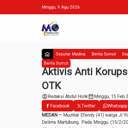
Minggu, 9 Agu 2026
home
Seputar Madina
Berita Sumut
Sep
Berita Sumut
Aktivis Anti Korup
OTK
account_circle
calendar_month
Redaksi Abdul Holik
Minggu, 15 Feb 
Facebook
Twitter
Whatsapp
MEDAN –
Muchtar Efendy (41) warga Jl Yon
Delima Martubung. Pada Minggu (15/2/2015