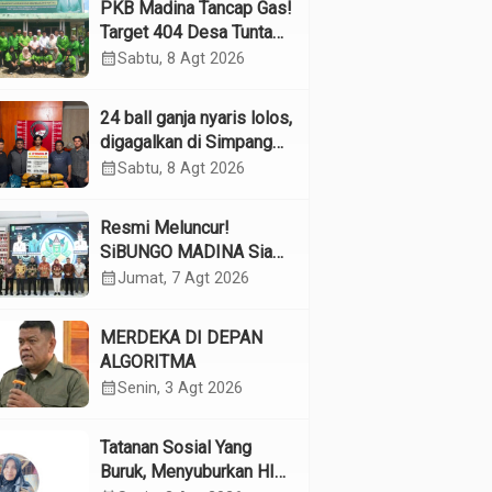
PKB Madina Tancap Gas!
Target 404 Desa Tuntas
Desember, “Pengurus
calendar_month
Sabtu, 8 Agt 2026
Kita Adalah Tokoh”
24 ball ganja nyaris lolos,
digagalkan di Simpang
Empat Panyabungan
calendar_month
Sabtu, 8 Agt 2026
Resmi Meluncur!
SiBUNGO MADINA Siap
Optimalkan Pendapatan
calendar_month
Jumat, 7 Agt 2026
Daerah Madina
MERDEKA DI DEPAN
ALGORITMA
calendar_month
Senin, 3 Agt 2026
Tatanan Sosial Yang
Buruk, Menyuburkan HIV