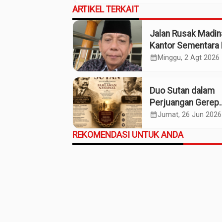
ARTIKEL TERKAIT
Jalan Rusak Madin
Kantor Sementara 
Kebijakan Pilih Kas
calendar_month
Minggu, 2 Agt 2026
Gubsu
Duo Sutan dalam
Perjuangan Gerep
Institute Naik ke
calendar_month
Jumat, 26 Jun 2026
Panggung Pahlawa
REKOMENDASI UNTUK ANDA
Nasional