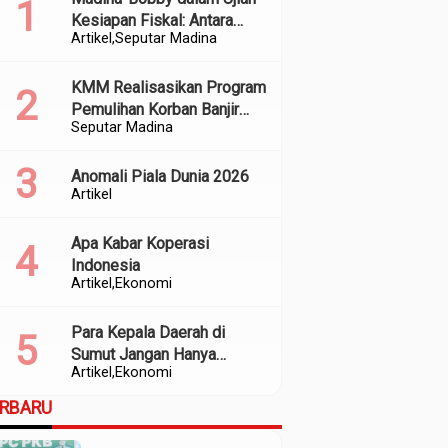
Kesiapan Fiskal: Antara
Artikel
Seputar Madina
Kedekatan Politik dan
Kualitas Perencanaan
KMM Realisasikan Program
Pemulihan Korban Banjir
Seputar Madina
dan Longsor di Kabupaten
Madina
Anomali Piala Dunia 2026
Artikel
Apa Kabar Koperasi
Indonesia
Artikel
Ekonomi
Para Kepala Daerah di
Sumut Jangan Hanya
Artikel
Ekonomi
Meratapi Minimnya Transfer
dari Pusat
ERBARU