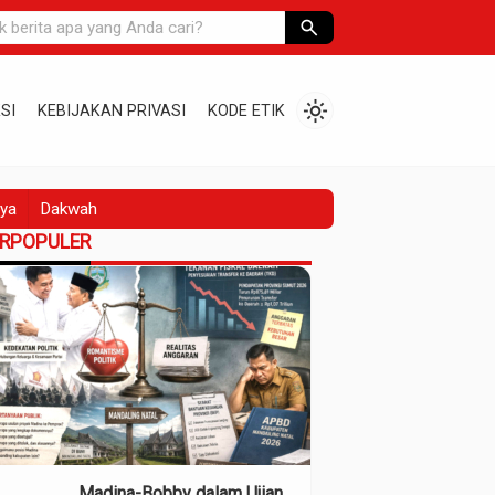
search
light_mode
SI
KEBIJAKAN PRIVASI
KODE ETIK
ya
Dakwah
ERPOPULER
Madina-Bobby dalam Ujian