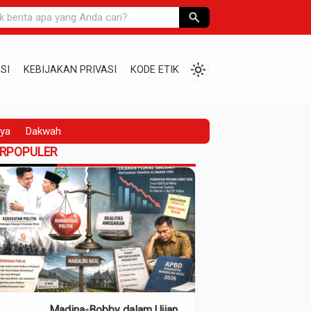
search
light_mode
SI
KEBIJAKAN PRIVASI
KODE ETIK
ya
Dakwah
ERPOPULER
Madina-Bobby dalam Ujian