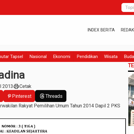
INDEX BERITA
REDAK
utar Tapsel
Nasional
Ekonomi
Pendidikan
Wisata
Buda
T
adina
print
ul 2013
Cetak
Pinterest
Threads
rwakilan Rakyat Pemilihan Umum Tahun 2014 Dapil 2 PKS