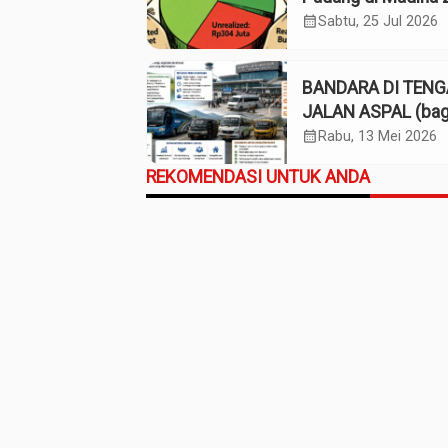
Pagu Rp965 Juta,
calendar_month
Sabtu, 25 Jul 2026
Realisasi Baru Rp
Juta
BANDARA DI TEN
JALAN ASPAL (bag
3-selesai)
calendar_month
Rabu, 13 Mei 2026
REKOMENDASI UNTUK ANDA