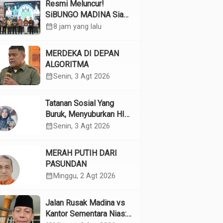
Resmi Meluncur!
SiBUNGO MADINA Siap
Optimalkan Pendapatan
calendar_month
8 jam yang lalu
Daerah Madina
MERDEKA DI DEPAN
ALGORITMA
calendar_month
Senin, 3 Agt 2026
Tatanan Sosial Yang
Buruk, Menyuburkan HIV
Pada Remaja
calendar_month
Senin, 3 Agt 2026
MERAH PUTIH DARI
PASUNDAN
calendar_month
Minggu, 2 Agt 2026
Jalan Rusak Madina vs
Kantor Sementara Nias: