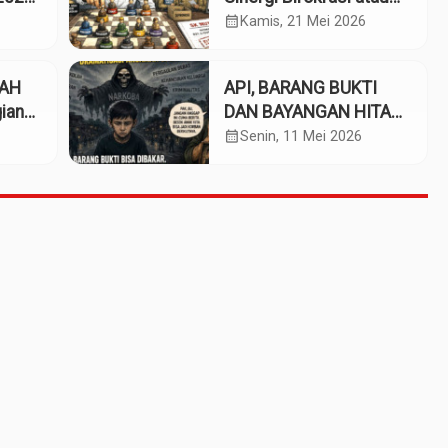
Kolaborasi Kekuasaan?
calendar_month
Kamis, 21 Mei 2026
661
GAH
API, BARANG BUKTI
ian
DAN BAYANGAN HITAM
KRIMINALITAS DI
calendar_month
Senin, 11 Mei 2026
MADINA (Bagian 3-
selesai)