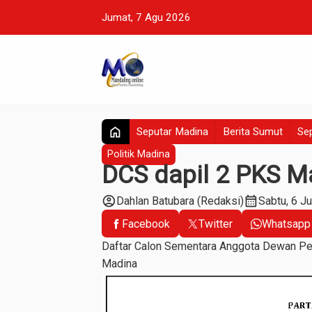
Jumat, 7 Agu 2026
home
Seputar Madina
Berita Sumut
Sep
Politik Madina
DCS dapil 2 PKS M
account_circle
calendar_month
Dahlan Batubara (Redaksi)
Sabtu, 6 J
Facebook
Twitter
Whatsapp
Daftar Calon Sementara Anggota Dewan Pe
Madina