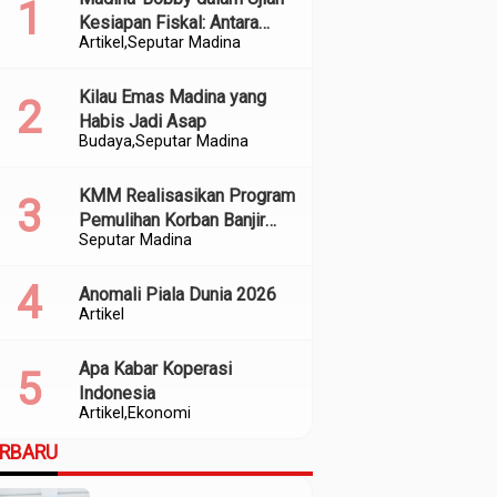
Kesiapan Fiskal: Antara
Artikel
Seputar Madina
Kedekatan Politik dan
Kualitas Perencanaan
Kilau Emas Madina yang
Habis Jadi Asap
Budaya
Seputar Madina
KMM Realisasikan Program
Pemulihan Korban Banjir
Seputar Madina
dan Longsor di Kabupaten
Madina
Anomali Piala Dunia 2026
Artikel
Apa Kabar Koperasi
Indonesia
Artikel
Ekonomi
ERBARU