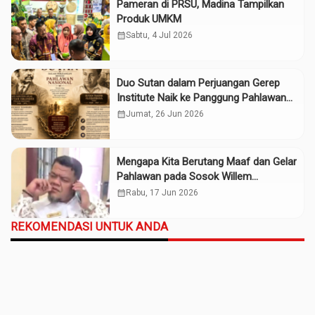
Pameran di PRSU, Madina Tampilkan
Produk UMKM
calendar_month
Sabtu, 4 Jul 2026
Duo Sutan dalam Perjuangan Gerep
Institute Naik ke Panggung Pahlawan
Nasional
calendar_month
Jumat, 26 Jun 2026
Mengapa Kita Berutang Maaf dan Gelar
Pahlawan pada Sosok Willem
Iskander?
calendar_month
Rabu, 17 Jun 2026
REKOMENDASI UNTUK ANDA