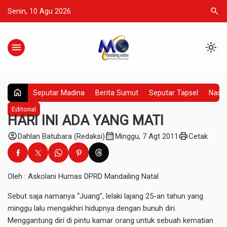
search
Senin, 10 Agu 2026
menu
light_mode
home
Seputar Madina
Berita Sumut
Seputar Tapsel
Nasio
Editorial
HARI INI ADA YANG MATI
account_circle
calendar_month
print
Dahlan Batubara (Redaksi)
Minggu, 7 Agt 2011
Cetak
Oleh : Askolani Humas DPRD Mandailing Natal
Sebut saja namanya “Juang”, lelaki lajang 25-an tahun yang
minggu lalu mengakhiri hidupnya dengan bunuh diri.
Menggantung diri di pintu kamar orang untuk sebuah kematian