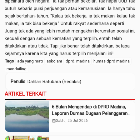
dipelihara oleh negara.” Ia tak pernah sekolah, tak hapal UUD, tak
butuh sebaris puisi perjuangan atau kemanusiaan. Ia hanya tahu
sejak bertahun-tahun: “Kalau tak bekerja, ia tak makan; kalau tak
makan, ia tak bisa bekerja.” Untuk rakyat sederhana seperti
Juang tak ada yang lebih mudah mengakhiri kerumitan sosial ini,
kecuali dengan sebuah kematian yang terpilih, entah telah
ditakdirkan atau tidak. Tapi jika benar telah ditakdirkan, betapa
kejamnya karena kita yang harus terpilih menjalani ini!
Tags
ada yang mati
askolani
dprd. madina
humas dprd madina
mandailing
Penulis
: Dahlan Batubara (Redaksi)
ARTIKEL TERKAIT
6 Bulan Mengendap di DPRD Madina,
Laporan Dumas Dugaan Pelanggaran
PT Rendi Tak Digubris
calendar_month
Sabtu, 25 Jul 2026