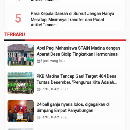
Para Kepala Daerah di Sumut Jangan Hanya
Meratapi Minimnya Transfer dari Pusat
Artikel
Ekonomi
TERBARU
Apel Pagi Mahasiswa STAIN Madina dengan
Aparat Desa Siolip Tingkatkan Harmonisasi
calendar_month
5 jam yang lalu
PKB Madina Tancap Gas! Target 404 Desa
Tuntas Desember, “Pengurus Kita Adalah
Tokoh”
calendar_month
Sabtu, 8 Agt 2026
24 ball ganja nyaris lolos, digagalkan di
Simpang Empat Panyabungan
calendar_month
Sabtu, 8 Agt 2026