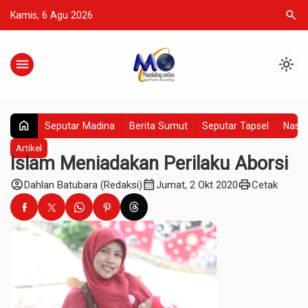
search
Kamis, 6 Agu 2026
menu
light_mode
home
Seputar Madina
Berita Sumut
Seputar Tapsel
Nasio
Artikel
Islam Meniadakan Perilaku Aborsi
account_circle
calendar_month
print
Dahlan Batubara (Redaksi)
Jumat, 2 Okt 2020
Cetak