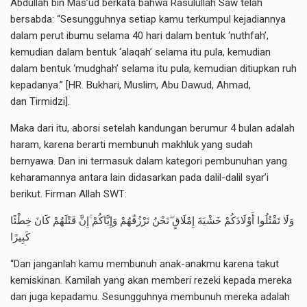
Abdullah bin Mas’ud berkata bahwa Rasulullah Saw telah
bersabda: “Sesungguhnya setiap kamu terkumpul kejadiannya
dalam perut ibumu selama 40 hari dalam bentuk ‘nuthfah’,
kemudian dalam bentuk ‘alaqah’ selama itu pula, kemudian
dalam bentuk ‘mudghah’ selama itu pula, kemudian ditiupkan ruh
kepadanya.” [HR. Bukhari, Muslim, Abu Dawud, Ahmad,
dan Tirmidzi].
Maka dari itu, aborsi setelah kandungan berumur 4 bulan adalah
haram, karena berarti membunuh makhluk yang sudah
bernyawa. Dan ini termasuk dalam kategori pembunuhan yang
keharamannya antara lain didasarkan pada dalil-dalil syar’i
berikut. Firman Allah SWT:
وَلَا تَقْتُلُوا أَوْلَادَكُمْ خَشْيَةَ إِمْلَاقٍ ۖنَحْنُ نَرْزُقُهُمْ وَإِيَّاكُمْ ۚإِنَّ قَتْلَهُمْ كَانَ خِطْئًا
كَبِيرًا
“Dan janganlah kamu membunuh anak-anakmu karena takut
kemiskinan. Kamilah yang akan memberi rezeki kepada mereka
dan juga kepadamu. Sesungguhnya membunuh mereka adalah