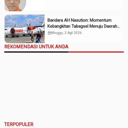
Bandara AH Nasution: Momentum
Kebangkitan Tabagsel Menuju Daerah
Maju
calendar_month
Minggu, 2 Agt 2026
REKOMENDASI UNTUK ANDA
TERPOPULER