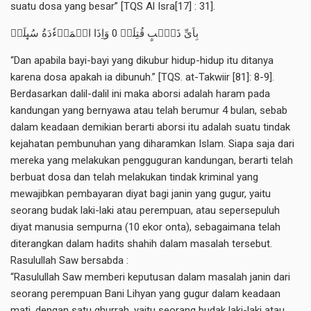
suatu dosa yang besar” [TQS Al Isra[17] : 31].
بِاَىِّ ذَنۡۢبٍ قُتِلَتۡ 0 وَاِذَا الۡمَوۡءٗدَةُ سُٮِٕلَتۡ
“Dan apabila bayi-bayi yang dikubur hidup-hidup itu ditanya
karena dosa apakah ia dibunuh.” [TQS. at-Takwiir [81]: 8-9].
Berdasarkan dalil-dalil ini maka aborsi adalah haram pada
kandungan yang bernyawa atau telah berumur 4 bulan, sebab
dalam keadaan demikian berarti aborsi itu adalah suatu tindak
kejahatan pembunuhan yang diharamkan Islam. Siapa saja dari
mereka yang melakukan pengguguran kandungan, berarti telah
berbuat dosa dan telah melakukan tindak kriminal yang
mewajibkan pembayaran diyat bagi janin yang gugur, yaitu
seorang budak laki-laki atau perempuan, atau sepersepuluh
diyat manusia sempurna (10 ekor onta), sebagaimana telah
diterangkan dalam hadits shahih dalam masalah tersebut.
Rasulullah Saw bersabda :
“Rasulullah Saw memberi keputusan dalam masalah janin dari
seorang perempuan Bani Lihyan yang gugur dalam keadaan
mati, dengan satu ghurrah, yaitu seorang budak laki-laki atau