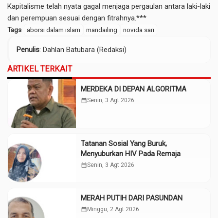
Kapitalisme telah nyata gagal menjaga pergaulan antara laki-laki
dan perempuan sesuai dengan fitrahnya.***
Tags
aborsi dalam islam
mandailing
novida sari
Penulis
: Dahlan Batubara (Redaksi)
ARTIKEL TERKAIT
MERDEKA DI DEPAN ALGORITMA
calendar_month
Senin, 3 Agt 2026
Tatanan Sosial Yang Buruk,
Menyuburkan HIV Pada Remaja
calendar_month
Senin, 3 Agt 2026
MERAH PUTIH DARI PASUNDAN
calendar_month
Minggu, 2 Agt 2026