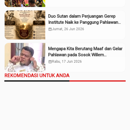
Duo Sutan dalam Perjuangan Gerep
Institute Naik ke Panggung Pahlawan
Nasional
calendar_month
Jumat, 26 Jun 2026
Mengapa Kita Berutang Maaf dan Gelar
Pahlawan pada Sosok Willem
Iskander?
calendar_month
Rabu, 17 Jun 2026
REKOMENDASI UNTUK ANDA