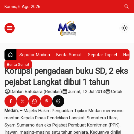
search
Kamis, 6 Agu 2026
menu
light_mode
home
Seputar Madina
Berita Sumut
Seputar Tapsel
Nasio
Berita Sumut
Korupsi pengadaan buku SD, 2 eks
pejabat Langkat dibui 1 tahun
account_circle
calendar_month
print
Dahlan Batubara (Redaksi)
Jumat, 12 Jul 2013
Cetak
Medan, –
Majelis Hakim Pengadilan Tipikor Medan memvonis
mantan Kepala Dinas Pendidikan Langkat, Sumatera Utara,
Syam Sumarno dan eks Pejabat Pembuat Komitmen (PPK),
Irawan, masing-masing satu tahun penjara. Keduanya dinilai