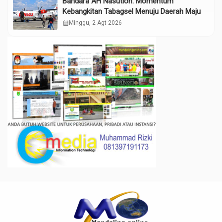
Bandara AH Nasution: Momentum
Kebangkitan Tabagsel Menuju Daerah Maju
calendar_month
Minggu, 2 Agt 2026