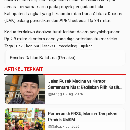
secara bersama-sama pada proyek pengadaan buku
Kabupaten Langkat yang bersumber dari Dana Alokasi Khusus
(DAK) bidang pendidikan dari APBN sebesar Rp 34 miliar.
Kedua terdakwa didakwa turut terlibat dalam penyalahgunaan
Rp 2,9 miliar di antara dana yang digelontorkan itu.(merdeka)
Tags
Dak
korupsi
langkat
mandailing
tipikor
Penulis
: Dahlan Batubara (Redaksi)
ARTIKEL TERKAIT
Jalan Rusak Madina vs Kantor
Sementara Nias: Kebijakan Pilih Kasih
Gubsu
calendar_month
Minggu, 2 Agt 2026
Pameran di PRSU, Madina Tampilkan
Produk UMKM
calendar_month
Sabtu, 4 Jul 2026