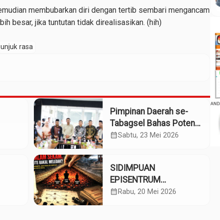
kemudian membubarkan diri dengan tertib sembari mengancam
besar, jika tuntutan tidak direalisasikan. (hih)
unjuk rasa
Pimpinan Daerah se-
Tabagsel Bahas Potensi
Penerbangan Dua
calendar_month
Sabtu, 23 Mei 2026
Bandara
SIDIMPUAN
EPISENTRUM
AK
TABAGSEL, GEJOLAK
calendar_month
Rabu, 20 Mei 2026
DAN BARA SEKAM
i)
(Bagian 2)