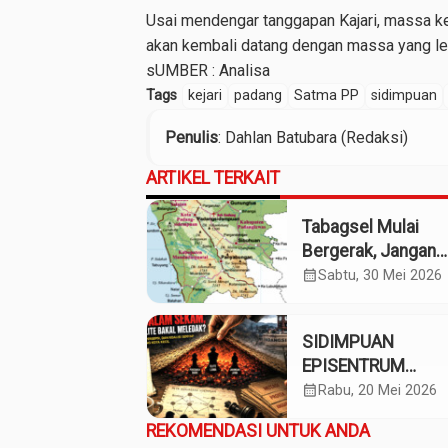
Usai mendengar tanggapan Kajari, massa 
akan kembali datang dengan massa yang lebih 
sUMBER :
Analisa
Tags
kejari
padang
Satma PP
sidimpuan
Penulis
: Dahlan Batubara (Redaksi)
ARTIKEL TERKAIT
Tabagsel Mulai
Bergerak, Jangan
Berhenti di Foto
calendar_month
Sabtu, 30 Mei 2026
Bersama
SIDIMPUAN
EPISENTRUM
TABAGSEL, GEJOL
calendar_month
Rabu, 20 Mei 2026
DAN BARA SEKAM
REKOMENDASI UNTUK ANDA
(Bagian 3 – selesa