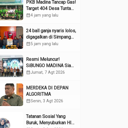
PKB Madina Tancap Gas!
Target 404 Desa Tuntas
Desember, “Pengurus
calendar_month
4 jam yang lalu
Kita Adalah Tokoh”
24 ball ganja nyaris lolos,
digagalkan di Simpang
Empat Panyabungan
calendar_month
5 jam yang lalu
Resmi Meluncur!
SiBUNGO MADINA Siap
Optimalkan Pendapatan
calendar_month
Jumat, 7 Agt 2026
Daerah Madina
MERDEKA DI DEPAN
ALGORITMA
calendar_month
Senin, 3 Agt 2026
Tatanan Sosial Yang
Buruk, Menyuburkan HIV