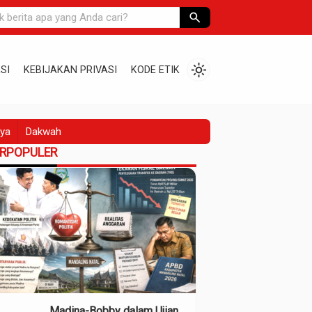
search
light_mode
SI
KEBIJAKAN PRIVASI
KODE ETIK
ya
Dakwah
ERPOPULER
Madina-Bobby dalam Ujian