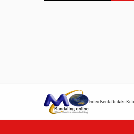
Index Berita
Redaksi
Keb