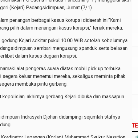
eri (Kejari) Padangsidimpuan, Jumat (7/1).
alam penangan berbagai kasus korupsi didaerah ini.”Kami
bang pilih dalam menangani kasus korupsi,” teriak mereka.
i gedung Kejari sekitar pukul 10.00 WIB setelah sebelumnya
Padangsidimpuan sembari mengusung spanduk serta belasan
rlibat dalam kasus dugaan korupsi.
amaki alat pengeras suara diatas mobil pick up terbuka
ri segera keluar menemui mereka, sekaligus meminta pihak
k segera membuka pintu gerbang.
 kepolisian, akhirnya gerbang Kejari dibuka dan massapun
Sidimpuan Indrasyah Djohan didampingi sejumlah stafnya
dung.
T
 Kordinator Lapangan (Korlap) Muhammad Syukur Nasution