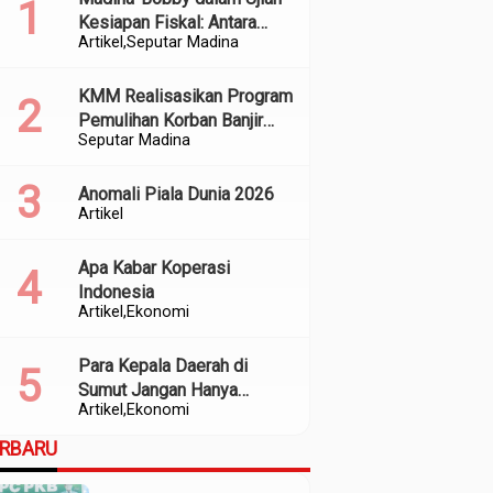
Kesiapan Fiskal: Antara
Artikel
Seputar Madina
Kedekatan Politik dan
Kualitas Perencanaan
KMM Realisasikan Program
Pemulihan Korban Banjir
Seputar Madina
dan Longsor di Kabupaten
Madina
Anomali Piala Dunia 2026
Artikel
Apa Kabar Koperasi
Indonesia
Artikel
Ekonomi
Para Kepala Daerah di
Sumut Jangan Hanya
Artikel
Ekonomi
Meratapi Minimnya Transfer
dari Pusat
ERBARU