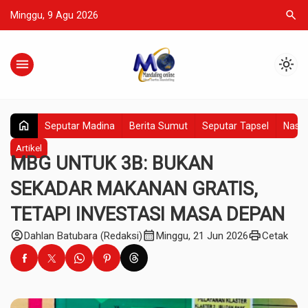
search
Minggu, 9 Agu 2026
menu
light_mode
home
Seputar Madina
Berita Sumut
Seputar Tapsel
Nasio
Artikel
MBG UNTUK 3B: BUKAN
SEKADAR MAKANAN GRATIS,
TETAPI INVESTASI MASA DEPAN
account_circle
calendar_month
print
Dahlan Batubara (Redaksi)
Minggu, 21 Jun 2026
Cetak