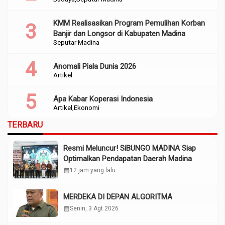
KMM Realisasikan Program Pemulihan Korban
Banjir dan Longsor di Kabupaten Madina
Seputar Madina
Anomali Piala Dunia 2026
Artikel
Apa Kabar Koperasi Indonesia
Artikel
Ekonomi
TERBARU
Resmi Meluncur! SiBUNGO MADINA Siap
Optimalkan Pendapatan Daerah Madina
calendar_month
12 jam yang lalu
MERDEKA DI DEPAN ALGORITMA
calendar_month
Senin, 3 Agt 2026