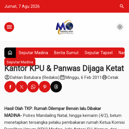
search
Jumat, 7 Agu 2026
menu
light_mode
home
Seputar Madina
Berita Sumut
Seputar Tapsel
Nasio
Seputar Madina
Kantor KPU & Panwas Dijaga Ketat
account_circle
calendar_month
print
Dahlan Batubara (Redaksi)
Minggu, 6 Feb 2011
Cetak
Hasil Olah TKP: Rumah Dilempar Bensin lalu Dibakar
MADINA-
Polres Mandailing Natal, hingga kemarin (4/2), belum
menetapkan tersangka pelaku pembakaran rumah Ketua Komisi