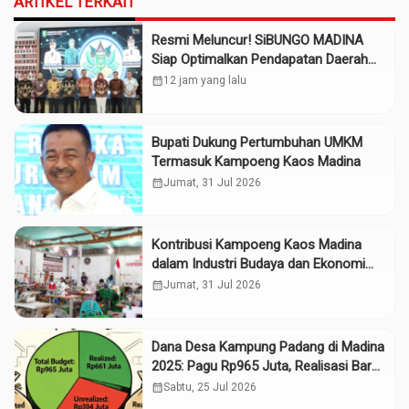
ARTIKEL TERKAIT
Resmi Meluncur! SiBUNGO MADINA
Siap Optimalkan Pendapatan Daerah
Madina
calendar_month
12 jam yang lalu
Bupati Dukung Pertumbuhan UMKM
Termasuk Kampoeng Kaos Madina
calendar_month
Jumat, 31 Jul 2026
Kontribusi Kampoeng Kaos Madina
dalam Industri Budaya dan Ekonomi
Daerah
calendar_month
Jumat, 31 Jul 2026
Dana Desa Kampung Padang di Madina
2025: Pagu Rp965 Juta, Realisasi Baru
Rp661 Juta
calendar_month
Sabtu, 25 Jul 2026