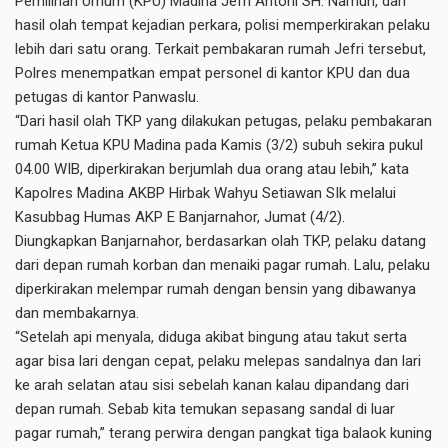
Pemilihan Umum (KPU) Madina Jefri Antoni SH. Namun, dari
hasil olah tempat kejadian perkara, polisi memperkirakan pelaku
lebih dari satu orang. Terkait pembakaran rumah Jefri tersebut,
Polres menempatkan empat personel di kantor KPU dan dua
petugas di kantor Panwaslu.
“Dari hasil olah TKP yang dilakukan petugas, pelaku pembakaran
rumah Ketua KPU Madina pada Kamis (3/2) subuh sekira pukul
04.00 WIB, diperkirakan berjumlah dua orang atau lebih,” kata
Kapolres Madina AKBP Hirbak Wahyu Setiawan SIk melalui
Kasubbag Humas AKP E Banjarnahor, Jumat (4/2).
Diungkapkan Banjarnahor, berdasarkan olah TKP, pelaku datang
dari depan rumah korban dan menaiki pagar rumah. Lalu, pelaku
diperkirakan melempar rumah dengan bensin yang dibawanya
dan membakarnya.
“Setelah api menyala, diduga akibat bingung atau takut serta
agar bisa lari dengan cepat, pelaku melepas sandalnya dan lari
ke arah selatan atau sisi sebelah kanan kalau dipandang dari
depan rumah. Sebab kita temukan sepasang sandal di luar
pagar rumah,” terang perwira dengan pangkat tiga balaok kuning