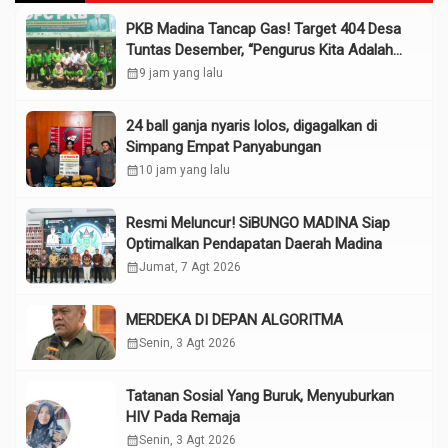
PKB Madina Tancap Gas! Target 404 Desa
Tuntas Desember, “Pengurus Kita Adalah
Tokoh”
calendar_month
9 jam yang lalu
24 ball ganja nyaris lolos, digagalkan di
Simpang Empat Panyabungan
calendar_month
10 jam yang lalu
Resmi Meluncur! SiBUNGO MADINA Siap
Optimalkan Pendapatan Daerah Madina
calendar_month
Jumat, 7 Agt 2026
MERDEKA DI DEPAN ALGORITMA
calendar_month
Senin, 3 Agt 2026
Tatanan Sosial Yang Buruk, Menyuburkan
HIV Pada Remaja
calendar_month
Senin, 3 Agt 2026