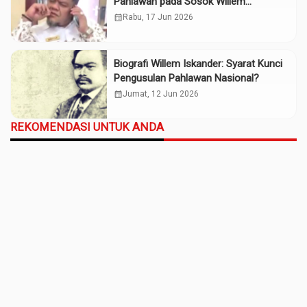
Pahlawan pada Sosok Willem
Iskander?
calendar_month
Rabu, 17 Jun 2026
Biografi Willem Iskander: Syarat Kunci
Pengusulan Pahlawan Nasional?
calendar_month
Jumat, 12 Jun 2026
REKOMENDASI UNTUK ANDA