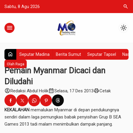
search
Sabtu, 8 Agu 2026
menu
light_mode
home
Seputar Madina
Berita Sumut
Seputar Tapsel
Nasio
Olah Raga
Pemain Myanmar Dicaci dan
Diludahi
account_circle
calendar_month
print
Redaksi Abdul Holik
Selasa, 17 Des 2013
Cetak
KEKALAHAN
memalukan Myanmar di depan pendukungnya
sendiri dalam laga pemungkas babak penyisihan Grup B SEA
Games 2013 tadi malam menimbulkan dampak panjang.