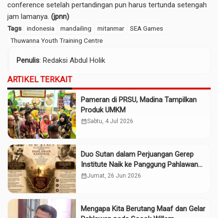
conference setelah pertandingan pun harus tertunda setengah
jam lamanya.
(jpnn)
Tags
indonesia
mandailing
mitanmar
SEA Games
Thuwanna Youth Training Centre
Penulis
: Redaksi Abdul Holik
ARTIKEL TERKAIT
Pameran di PRSU, Madina Tampilkan
Produk UMKM
calendar_month
Sabtu, 4 Jul 2026
Duo Sutan dalam Perjuangan Gerep
Institute Naik ke Panggung Pahlawan
Nasional
calendar_month
Jumat, 26 Jun 2026
Mengapa Kita Berutang Maaf dan Gelar