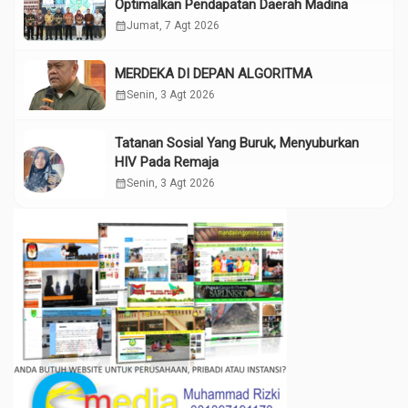
Optimalkan Pendapatan Daerah Madina
calendar_month
Jumat, 7 Agt 2026
MERDEKA DI DEPAN ALGORITMA
calendar_month
Senin, 3 Agt 2026
Tatanan Sosial Yang Buruk, Menyuburkan
HIV Pada Remaja
calendar_month
Senin, 3 Agt 2026