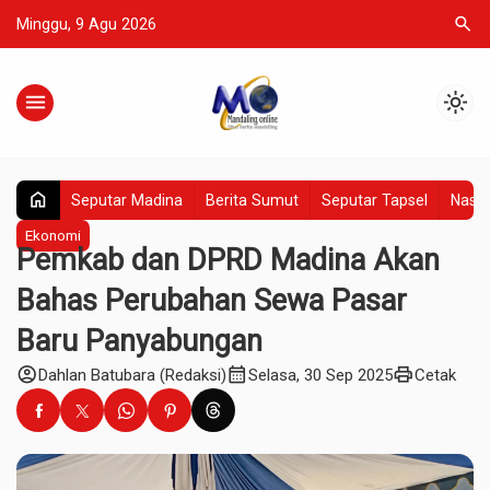
search
Minggu, 9 Agu 2026
menu
light_mode
home
Seputar Madina
Berita Sumut
Seputar Tapsel
Nasio
Ekonomi
Pemkab dan DPRD Madina Akan
Bahas Perubahan Sewa Pasar
Baru Panyabungan
account_circle
calendar_month
print
Dahlan Batubara (Redaksi)
Selasa, 30 Sep 2025
Cetak