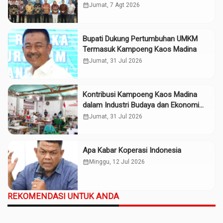
Madina
calendar_month
Jumat, 7 Agt 2026
Bupati Dukung Pertumbuhan UMKM
Termasuk Kampoeng Kaos Madina
calendar_month
Jumat, 31 Jul 2026
Kontribusi Kampoeng Kaos Madina
dalam Industri Budaya dan Ekonomi
Daerah
calendar_month
Jumat, 31 Jul 2026
Apa Kabar Koperasi Indonesia
calendar_month
Minggu, 12 Jul 2026
REKOMENDASI UNTUK ANDA