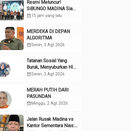
Resmi Meluncur!
SiBUNGO MADINA Siap
Optimalkan Pendapatan
calendar_month
15 jam yang lalu
Daerah Madina
MERDEKA DI DEPAN
ALGORITMA
calendar_month
Senin, 3 Agt 2026
Tatanan Sosial Yang
Buruk, Menyuburkan HIV
Pada Remaja
calendar_month
Senin, 3 Agt 2026
MERAH PUTIH DARI
PASUNDAN
calendar_month
Minggu, 2 Agt 2026
Jalan Rusak Madina vs
Kantor Sementara Nias: