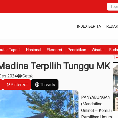
INDEX BERITA
REDAK
utar Tapsel
Nasional
Ekonomi
Pendidikan
Wisata
Buda
T
Madina Terpilih Tunggu MK
print
 Des 2024
Cetak
Pinterest
Threads
PANYABUNGAN
(Mandailing
Online) – Komisi
Pemilihan Umum