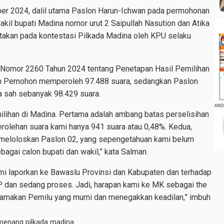
er 2024, dalil utama Paslon Harun-Ichwan pada permohonan
akil bupati Madina nomor urut 2 Saipullah Nasution dan Atika
takan pada kontestasi Pilkada Madina oleh KPU selaku
 Nomor 2260 Tahun 2024 tentang Penetapan Hasil Pemilihan
an Pemohon memperoleh 97.488 suara, sedangkan Paslon
a sah sebanyak 98.429 suara.
milihan di Madina. Pertama adalah ambang batas perselisihan
erolehan suara kami hanya 941 suara atau 0,48%. Kedua,
meloloskan Paslon 02, yang sepengetahuan kami belum
bagai calon bupati dan wakil,” kata Salman.
ami laporkan ke Bawaslu Provinsi dan Kabupaten dan terhadap
P dan sedang proses. Jadi, harapan kami ke MK sebagai the
utamakan Pemilu yang murni dan menegakkan keadilan,” imbuh
menang pilkada madina