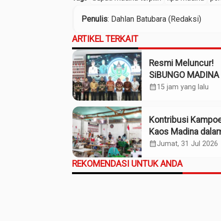
Penulis
: Dahlan Batubara (Redaksi)
ARTIKEL TERKAIT
Resmi Meluncur!
SiBUNGO MADINA 
Optimalkan Penda
calendar_month
15 jam yang lalu
Daerah Madina
Kontribusi Kampo
Kaos Madina dala
Industri Budaya da
calendar_month
Jumat, 31 Jul 2026
Ekonomi Daerah
REKOMENDASI UNTUK ANDA