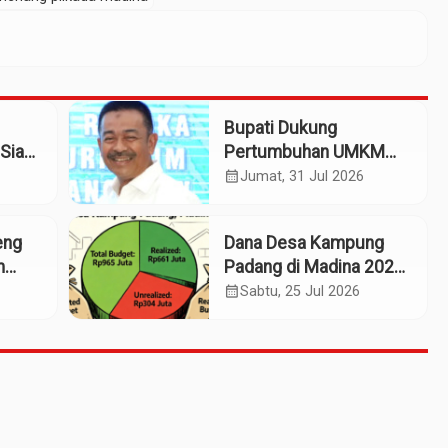
Bupati Dukung
Siap
Pertumbuhan UMKM
patan
Termasuk Kampoeng
calendar_month
Jumat, 31 Jul 2026
Kaos Madina
eng
Dana Desa Kampung
m
Padang di Madina 2025:
n
Pagu Rp965 Juta,
calendar_month
Sabtu, 25 Jul 2026
Realisasi Baru Rp661
Juta