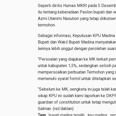
Seperti dirilis Humas MKRI pada 5 Desemb
itu tentang keberadaan Paslon bupati dan w
Azmi Utammi Nasution yang tetap diikutser
termohon.
Sebagai informasi, Keputusan KPU Madina
Bupati dan Wakil Bupati Madina menyatak
lainnya lebih unggul dengan perolehan suar
“Persoalan yang diajukan ke MK terkait pe
untuk kabupaten 1,5%, sedangkan selisih p
mempersoalkan perbuatan Termohon yang 
memenuhi syarat formil untuk ditetapkan se
“Sebelum ke MK, sengketa ini juga telah k
sikap KPU ini sudah kami laporkan ke DKP
guardian of constitution untuk tetap meng
Salman. (rel/dahlan)
Tags
bupati madina terpilih
kpu madina
pe