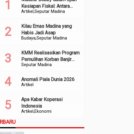
Kesiapan Fiskal: Antara
Artikel
Seputar Madina
Kedekatan Politik dan
Kualitas Perencanaan
Kilau Emas Madina yang
Habis Jadi Asap
Budaya
Seputar Madina
KMM Realisasikan Program
Pemulihan Korban Banjir
Seputar Madina
dan Longsor di Kabupaten
Madina
Anomali Piala Dunia 2026
Artikel
Apa Kabar Koperasi
Indonesia
Artikel
Ekonomi
ERBARU