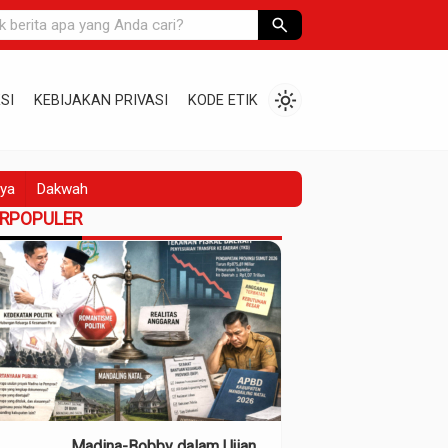
search
light_mode
SI
KEBIJAKAN PRIVASI
KODE ETIK
ya
Dakwah
ERPOPULER
Madina-Bobby dalam Ujian