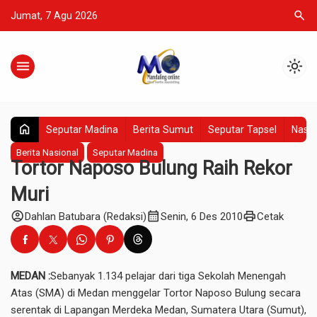
search
Jumat, 7 Agu 2026
menu
light_mode
home
Seputar Madina
Berita Sumut
Seputar Tapsel
Nasio
Berita Nasional
Seputar Madina
Tortor Naposo Bulung Raih Rekor
Muri
account_circle
calendar_month
print
Dahlan Batubara (Redaksi)
Senin, 6 Des 2010
Cetak
MEDAN :
Sebanyak 1.134 pelajar dari tiga Sekolah Menengah
Atas (SMA) di Medan menggelar Tortor Naposo Bulung secara
serentak di Lapangan Merdeka Medan, Sumatera Utara (Sumut),