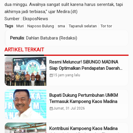
dua minggu. Awalnya sangat sulit karena harus serentak, tapi
akhirnya jadi terbiasa,” ujar Medira.(dt)
Sumber :
EksposNews
Tags
Muri
Naposo Bulung
sma
Tapanuli selatan
Tor tor
Penulis
: Dahlan Batubara (Redaksi)
ARTIKEL TERKAIT
Resmi Meluncur! SiBUNGO MADINA
Siap Optimalkan Pendapatan Daerah
Madina
calendar_month
15 jam yang lalu
Bupati Dukung Pertumbuhan UMKM
Termasuk Kampoeng Kaos Madina
calendar_month
Jumat, 31 Jul 2026
Kontribusi Kampoeng Kaos Madina