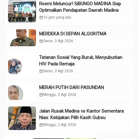
Resmi Meluncur! SiBUNGO MADINA Siap
Optimalkan Pendapatan Daerah Madina
calendar_month
15 jam yang lalu
MERDEKA DI DEPAN ALGORITMA
calendar_month
Senin, 3 Agt 2026
Tatanan Sosial Yang Buruk, Menyuburkan
HIV Pada Remaja
calendar_month
Senin, 3 Agt 2026
MERAH PUTIH DARI PASUNDAN
calendar_month
Minggu, 2 Agt 2026
Jalan Rusak Madina vs Kantor Sementara
Nias: Kebijakan Pilih Kasih Gubsu
calendar_month
Minggu, 2 Agt 2026