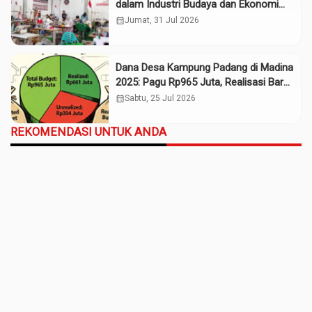
dalam Industri Budaya dan Ekonomi
Daerah
calendar_month
Jumat, 31 Jul 2026
Dana Desa Kampung Padang di Madina
2025: Pagu Rp965 Juta, Realisasi Baru
Rp661 Juta
calendar_month
Sabtu, 25 Jul 2026
REKOMENDASI UNTUK ANDA