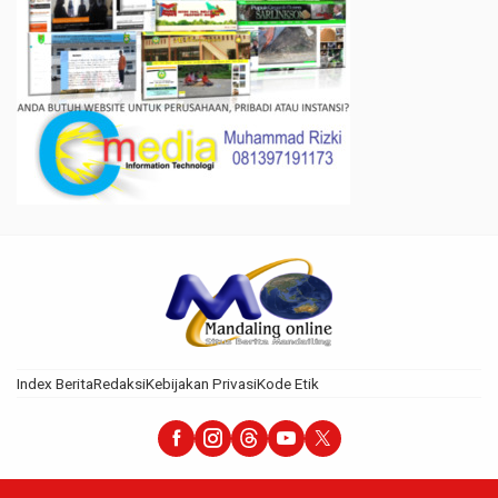
Index Berita
Redaksi
Kebijakan Privasi
Kode Etik