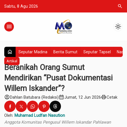
search
Sabtu, 8 Agu 2026
menu
light_mode
home
Seputar Madina
Berita Sumut
Seputar Tapsel
Nasio
Artikel
Beranikah Orang Sumut
Mendirikan “Pusat Dokumentasi
Willem Iskander”?
account_circle
calendar_month
print
Dahlan Batubara (Redaksi)
Jumat, 12 Jun 2026
Cetak
Oleh:
Muhamad Ludfan Nasution
Anggota Komunitas Pengusul Willem Iskandar Pahlawan