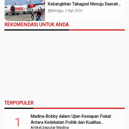
Kebangkitan Tabagsel Menuju Daerah
Maju
calendar_month
Minggu, 2 Agt 2026
REKOMENDASI UNTUK ANDA
TERPOPULER
Madina-Bobby dalam Ujian Kesiapan Fiskal:
Antara Kedekatan Politik dan Kualitas
Artikel
Seputar Madina
Perencanaan