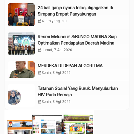
24 ball ganja nyaris lolos, digagalkan di
Simpang Empat Panyabungan
calendar_month
4 jam yang lalu
Resmi Meluncur! SiBUNGO MADINA Siap
Optimalkan Pendapatan Daerah Madina
calendar_month
Jumat, 7 Agt 2026
MERDEKA DI DEPAN ALGORITMA
calendar_month
Senin, 3 Agt 2026
Tatanan Sosial Yang Buruk, Menyuburkan
HIV Pada Remaja
calendar_month
Senin, 3 Agt 2026