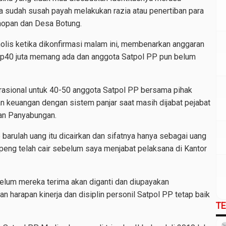
a sudah susah payah melakukan razia atau penertiban para
nopan dan Desa Botung.
lis ketika dikonfirmasi malam ini, membenarkan anggaran
Rp40 juta memang ada dan anggota Satpol PP pun belum
erasional untuk 40-50 anggota Satpol PP bersama pihak
an keuangan dengan sistem panjar saat masih dijabat pejabat
aan Panyabungan.
p barulah uang itu dicairkan dan sifatnya hanya sebagai uang
mpeng telah cair sebelum saya menjabat pelaksana di Kantor
belum mereka terima akan diganti dan diupayakan
harapan kinerja dan disiplin personil Satpol PP tetap baik
T