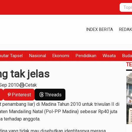
INDEX BERITA
REDAK
utar Tapsel
Nasional
Ekonomi
Pendidikan
Wisata
Buda
T
g tak jelas
print
 Sep 2010
Cetak
Pinterest
Threads
nambang liar) di Madina Tahun 2010 untuk triwulan II di
aten Mandailing Natal (Pol-PP Madina) sebesar Rp40 juta
ya terhadap anggota.
ina yang tidak mau disebutkan identitasnya merasa