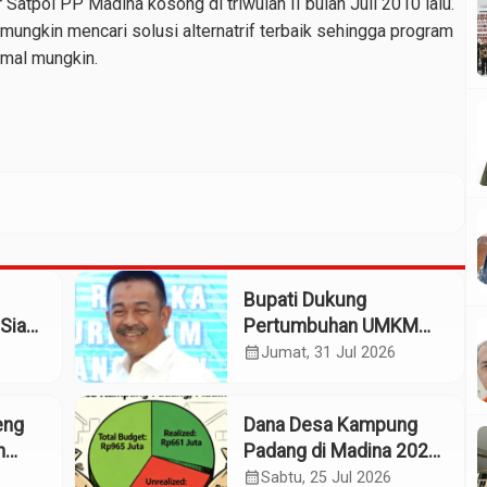
 Satpol PP Madina kosong di triwulan II bulan Juli 2010 lalu.
ungkin mencari solusi alternatrif terbaik sehingga program
imal mungkin.
Bupati Dukung
Siap
Pertumbuhan UMKM
patan
Termasuk Kampoeng
calendar_month
Jumat, 31 Jul 2026
Kaos Madina
eng
Dana Desa Kampung
m
Padang di Madina 2025:
n
Pagu Rp965 Juta,
calendar_month
Sabtu, 25 Jul 2026