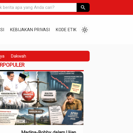
search
light_mode
SI
KEBIJAKAN PRIVASI
KODE ETIK
ya
Dakwah
ERPOPULER
Madina-Bobby dalam Ujian