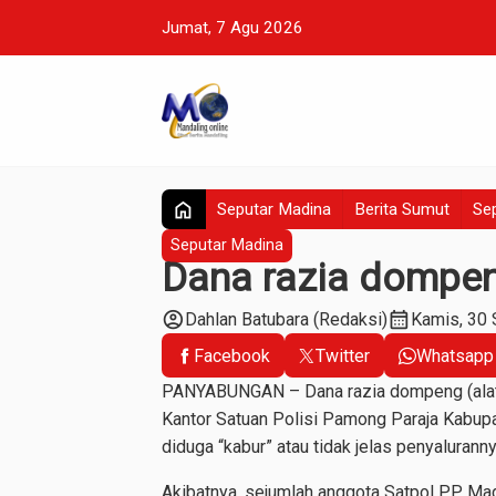
Jumat, 7 Agu 2026
home
Seputar Madina
Berita Sumut
Sep
Seputar Madina
Dana razia dompen
account_circle
calendar_month
Dahlan Batubara (Redaksi)
Kamis, 30
Facebook
Twitter
Whatsapp
PANYABUNGAN – Dana razia dompeng (alat pe
Kantor Satuan Polisi Pamong Paraja Kabup
diduga “kabur” atau tidak jelas penyalurann
Akibatnya, sejumlah anggota Satpol PP Mad