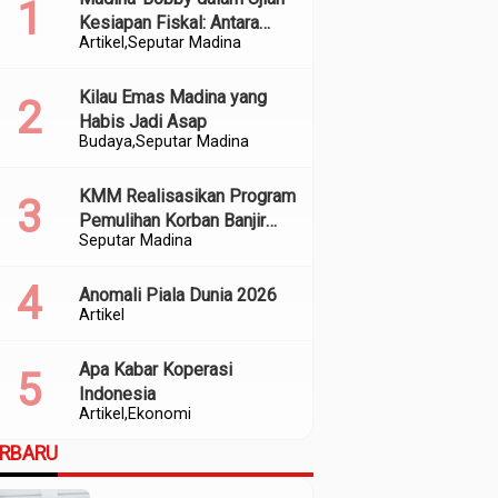
Kesiapan Fiskal: Antara
Artikel
Seputar Madina
Kedekatan Politik dan
Kualitas Perencanaan
Kilau Emas Madina yang
Habis Jadi Asap
Budaya
Seputar Madina
KMM Realisasikan Program
Pemulihan Korban Banjir
Seputar Madina
dan Longsor di Kabupaten
Madina
Anomali Piala Dunia 2026
Artikel
Apa Kabar Koperasi
Indonesia
Artikel
Ekonomi
ERBARU