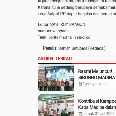
Ia juga menjelaskan, kas keuangan di Kantor
Karena itu ia sedang berupaya semaksimal m
kerja Satpol PP dapat berjalan dan semaks
Editor: SASTROY BANGUN
sumber:
waspada
Tags
berita madina
satpol pp
Penulis
: Dahlan Batubara (Redaksi)
ARTIKEL TERKAIT
Resmi Meluncur!
SiBUNGO MADINA 
Optimalkan Penda
calendar_month
2 jam yang lalu
Daerah Madina
Kontribusi Kampo
Kaos Madina dala
Industri Budaya da
calendar_month
Jumat, 31 Jul 2026