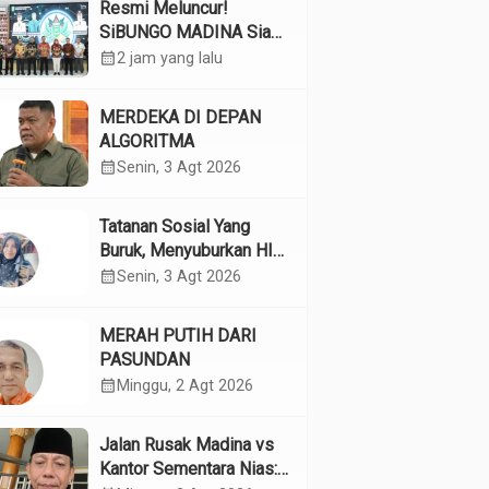
Resmi Meluncur!
SiBUNGO MADINA Siap
Optimalkan Pendapatan
calendar_month
2 jam yang lalu
Daerah Madina
MERDEKA DI DEPAN
ALGORITMA
calendar_month
Senin, 3 Agt 2026
Tatanan Sosial Yang
Buruk, Menyuburkan HIV
Pada Remaja
calendar_month
Senin, 3 Agt 2026
MERAH PUTIH DARI
PASUNDAN
calendar_month
Minggu, 2 Agt 2026
Jalan Rusak Madina vs
Kantor Sementara Nias: