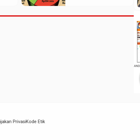
Realisasi Baru Rp661
Juta
ijakan Privasi
Kode Etik