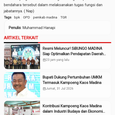
bendahara tersebut dalam melaksanakan tugas fungsi dan
jabatannya. ( Nap)
Tags
bpk
OPD
pemkab madina
TGR
Penulis
: Muhammad Hanapi
ARTIKEL TERKAIT
Resmi Meluncur! SiBUNGO MADINA
Siap Optimalkan Pendapatan Daerah
Madina
calendar_month
23 jam yang lalu
Bupati Dukung Pertumbuhan UMKM
Termasuk Kampoeng Kaos Madina
calendar_month
Jumat, 31 Jul 2026
Kontribusi Kampoeng Kaos Madina
dalam Industri Budaya dan Ekonomi