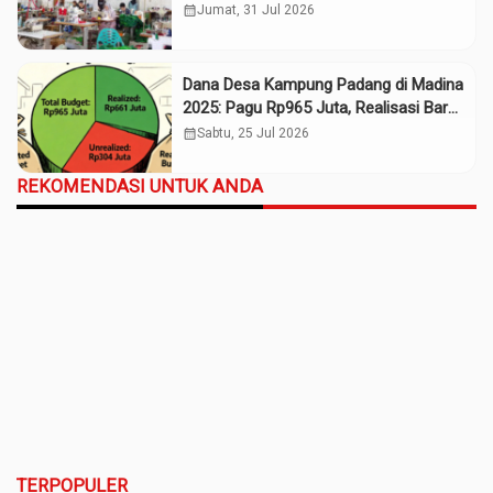
Daerah
calendar_month
Jumat, 31 Jul 2026
Dana Desa Kampung Padang di Madina
2025: Pagu Rp965 Juta, Realisasi Baru
Rp661 Juta
calendar_month
Sabtu, 25 Jul 2026
REKOMENDASI UNTUK ANDA
TERPOPULER