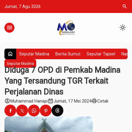
search
Jumat, 7 Agu 2026
menu
light_mode
home
Seputar Madina
Berita Sumut
Seputar Tapsel
Nasio
Seputar Madina
Diduga 7 OPD di Pemkab Madina
Yang Tersandung TGR Terkait
Perjalanan Dinas
account_circle
calendar_month
print
Muhammad Hanapi
Jumat, 17 Mei 2024
Cetak