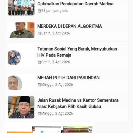
Optimalkan Pendapatan Daerah Madina
calendar_month
23 jam yang lalu
MERDEKA DI DEPAN ALGORITMA
calendar_month
Senin, 3 Agt 2026
Tatanan Sosial Yang Buruk, Menyuburkan
HIV Pada Remaja
calendar_month
Senin, 3 Agt 2026
MERAH PUTIH DARI PASUNDAN
calendar_month
Minggu, 2 Agt 2026
Jalan Rusak Madina vs Kantor Sementara
Nias: Kebijakan Pilih Kasih Gubsu
calendar_month
Minggu, 2 Agt 2026