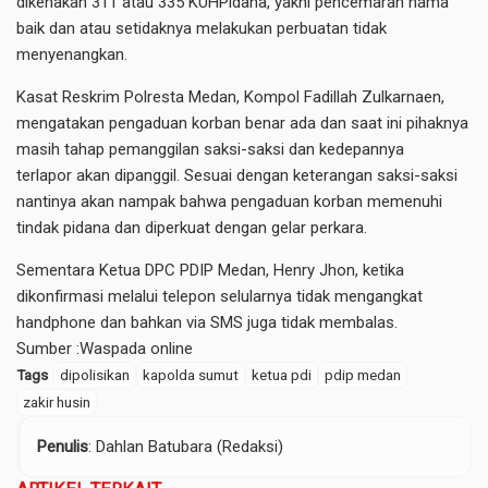
dikenakan 311 atau 335 KUHPidana, yakni pencemaran nama
baik dan atau setidaknya melakukan perbuatan tidak
menyenangkan.
Kasat Reskrim Polresta Medan, Kompol Fadillah Zulkarnaen,
mengatakan pengaduan korban benar ada dan saat ini pihaknya
masih tahap pemanggilan saksi-saksi dan kedepannya
terlapor akan dipanggil. Sesuai dengan keterangan saksi-saksi
nantinya akan nampak bahwa pengaduan korban memenuhi
tindak pidana dan diperkuat dengan gelar perkara.
Sementara Ketua DPC PDIP Medan, Henry Jhon, ketika
dikonfirmasi melalui telepon selularnya tidak mengangkat
handphone dan bahkan via SMS juga tidak membalas.
Sumber :
Waspada online
Tags
dipolisikan
kapolda sumut
ketua pdi
pdip medan
zakir husin
Penulis
: Dahlan Batubara (Redaksi)