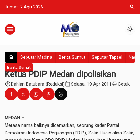
search
Jumat, 7 Agu 2026
menu
light_mode
home
Seputar Madina
Berita Sumut
Seputar Tapsel
Nasio
Berita Sumut
Ketua PDIP Medan dipolisikan
account_circle
calendar_month
print
Dahlan Batubara (Redaksi)
Selasa, 19 Apr 2011
Cetak
MEDAN –
Merasa nama baiknya dicemarkan, seorang kader Partai
Demokrasi Indonesia Perjuangan (PDIP), Zakir Husin alias Zakir,