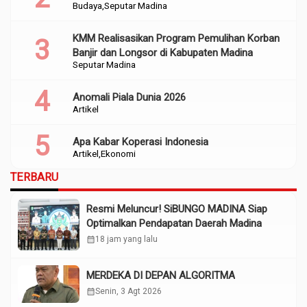
Budaya
Seputar Madina
KMM Realisasikan Program Pemulihan Korban
Banjir dan Longsor di Kabupaten Madina
Seputar Madina
Anomali Piala Dunia 2026
Artikel
Apa Kabar Koperasi Indonesia
Artikel
Ekonomi
TERBARU
Resmi Meluncur! SiBUNGO MADINA Siap
Optimalkan Pendapatan Daerah Madina
calendar_month
18 jam yang lalu
MERDEKA DI DEPAN ALGORITMA
calendar_month
Senin, 3 Agt 2026