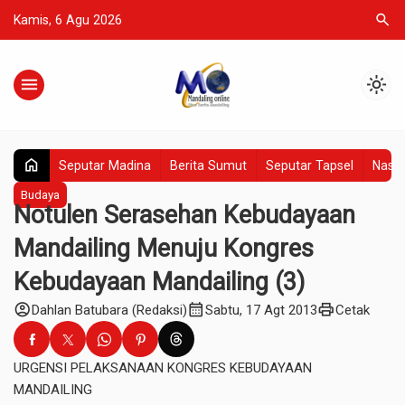
search
Kamis, 6 Agu 2026
menu
light_mode
home
Seputar Madina
Berita Sumut
Seputar Tapsel
Nasio
Budaya
Notulen Serasehan Kebudayaan
Mandailing Menuju Kongres
Kebudayaan Mandailing (3)
account_circle
calendar_month
print
Dahlan Batubara (Redaksi)
Sabtu, 17 Agt 2013
Cetak
URGENSI PELAKSANAAN KONGRES KEBUDAYAAN
MANDAILING