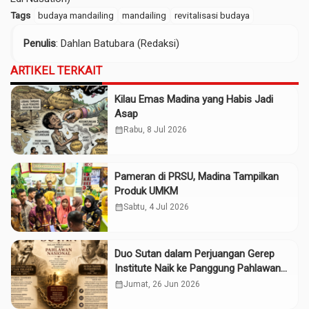
Tags
budaya mandailing
mandailing
revitalisasi budaya
Penulis
: Dahlan Batubara (Redaksi)
ARTIKEL TERKAIT
Kilau Emas Madina yang Habis Jadi
Asap
calendar_month
Rabu, 8 Jul 2026
Pameran di PRSU, Madina Tampilkan
Produk UMKM
calendar_month
Sabtu, 4 Jul 2026
Duo Sutan dalam Perjuangan Gerep
Institute Naik ke Panggung Pahlawan
Nasional
calendar_month
Jumat, 26 Jun 2026