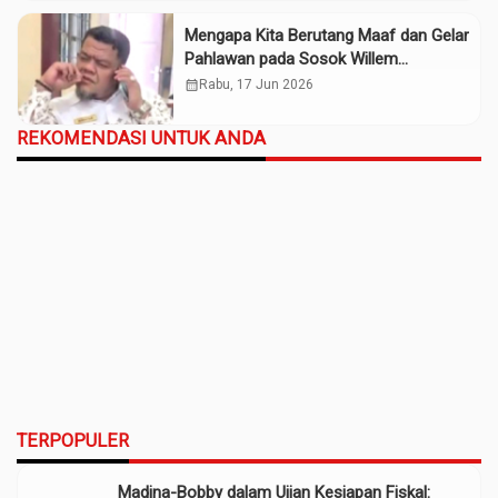
Mengapa Kita Berutang Maaf dan Gelar
Pahlawan pada Sosok Willem
Iskander?
calendar_month
Rabu, 17 Jun 2026
REKOMENDASI UNTUK ANDA
TERPOPULER
Madina-Bobby dalam Ujian Kesiapan Fiskal: