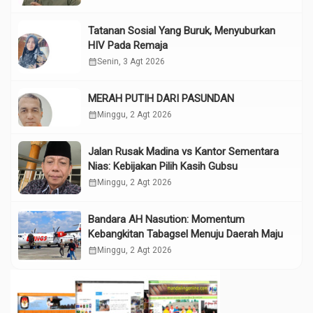
Tatanan Sosial Yang Buruk, Menyuburkan
HIV Pada Remaja
calendar_month
Senin, 3 Agt 2026
MERAH PUTIH DARI PASUNDAN
calendar_month
Minggu, 2 Agt 2026
Jalan Rusak Madina vs Kantor Sementara
Nias: Kebijakan Pilih Kasih Gubsu
calendar_month
Minggu, 2 Agt 2026
Bandara AH Nasution: Momentum
Kebangkitan Tabagsel Menuju Daerah Maju
calendar_month
Minggu, 2 Agt 2026