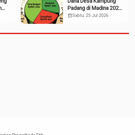
eng
Dana Desa Kampung
m
Padang di Madina 2025:
n
Pagu Rp965 Juta,
calendar_month
Sabtu, 25 Jul 2026
Realisasi Baru Rp661
Juta