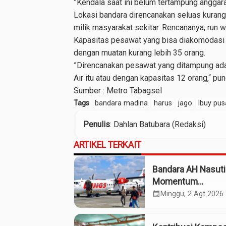
”Kendala saat ini belum tertampung anggara
Lokasi bandara direncanakan seluas kurang 
milik masyarakat sekitar. Rencananya, run 
Kapasitas pesawat yang bisa diakomodasi d
dengan muatan kurang lebih 35 orang.
”Direncanakan pesawat yang ditampung adal
Air itu atau dengan kapasitas 12 orang,“ pu
Sumber :
Metro Tabagsel
Tags
bandara madina
harus
jago
lbuy pus
Penulis
: Dahlan Batubara (Redaksi)
ARTIKEL TERKAIT
Bandara AH Nasuti
Momentum
Kebangkitan Tabag
calendar_month
Minggu, 2 Agt 2026
Menuju Daerah Ma