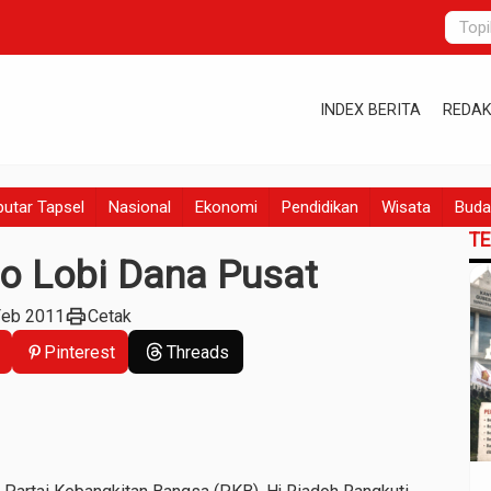
INDEX BERITA
REDAK
utar Tapsel
Nasional
Ekonomi
Pendidikan
Wisata
Buda
T
o Lobi Dana Pusat
print
Feb 2011
Cetak
Pinterest
Threads