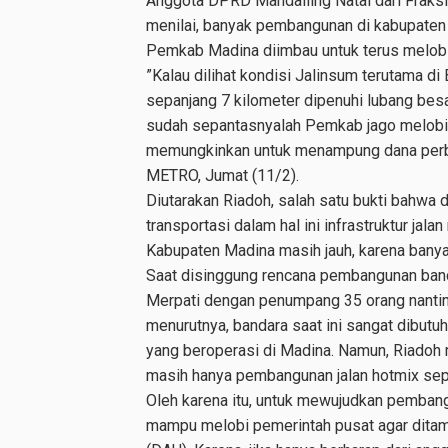
Anggota DPRD Mandailing Natal dari Fraksi
menilai, banyak pembangunan di kabupaten 
Pemkab Madina diimbau untuk terus melobi
”Kalau dilihat kondisi Jalinsum terutama di 
sepanjang 7 kilometer dipenuhi lubang besa
sudah sepantasnyalah Pemkab jago melobi 
memungkinkan untuk menampung dana perba
METRO, Jumat (11/2).
Diutarakan Riadoh, salah satu bukti bahwa 
transportasi dalam hal ini infrastruktur jal
Kabupaten Madina masih jauh, karena ban
Saat disinggung rencana pembangunan band
Merpati dengan penumpang 35 orang nantin
menurutnya, bandara saat ini sangat dibut
yang beroperasi di Madina. Namun, Riado
masih hanya pembangunan jalan hotmix sepa
Oleh karena itu, untuk mewujudkan pembang
mampu melobi pemerintah pusat agar ditam