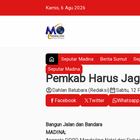
Kamis, 6 Agu 2026
home
Seputar Madina
Berita Sumut
Sep
Seputar Madina
Pemkab Harus Jag
account_circle
calendar_month
Dahlan Batubara (Redaksi)
Sabtu, 12 
Facebook
Twitter
Whatsapp
Bangun Jalan dan Bandara
MADINA;