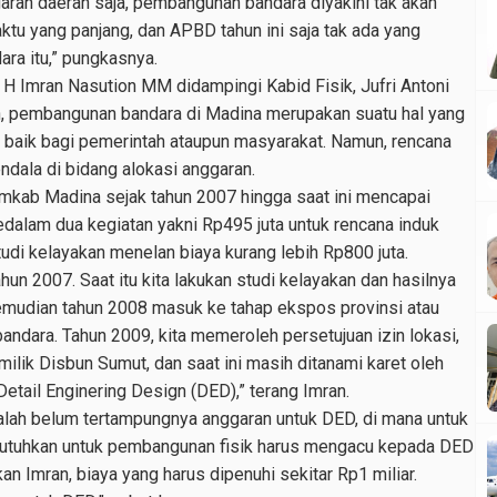
ggaran daerah saja, pembangunan bandara diyakini tak akan
ktu yang panjang, dan APBD tahun ini saja tak ada yang
ra itu,” pungkasnya.
H Imran Nasution MM didampingi Kabid Fisik, Jufri Antoni
, pembangunan bandara di Madina merupakan suatu hal yang
 baik bagi pemerintah ataupun masyarakat. Namun, rencana
ala di bidang alokasi anggaran.
mkab Madina sejak tahun 2007 hingga saat ini mencapai
kedalam dua kegiatan yakni Rp495 juta untuk rencana induk
tudi kelayakan menelan biaya kurang lebih Rp800 juta.
un 2007. Saat itu kita lakukan studi kelayakan dan hasilnya
emudian tahun 2008 masuk ke tahap ekspos provinsi atau
andara. Tahun 2009, kita memeroleh persetujuan izin lokasi,
 milik Disbun Sumut, dan saat ini masih ditanami karet oleh
etail Enginering Design (DED),” terang Imran.
dalah belum tertampungnya anggaran untuk DED, di mana untuk
butuhkan untuk pembangunan fisik harus mengacu kepada DED
n Imran, biaya yang harus dipenuhi sekitar Rp1 miliar.