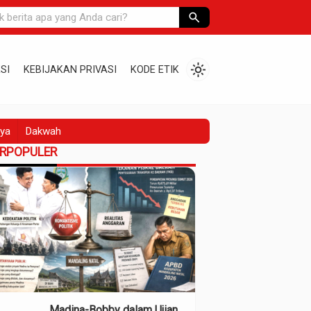
search
light_mode
SI
KEBIJAKAN PRIVASI
KODE ETIK
ya
Dakwah
ERPOPULER
Madina-Bobby dalam Ujian