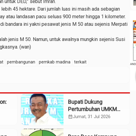
n untuk DED,” sebut Imran.
lebih 45 hektare. Dari jumlah luas ini masih ada sebagian
way atau landasan pacu seluas 900 meter hingga 1 kilometer.
i bandara ini yakni pesawat jenis M 50 atau sejenis Merpati
ah jenis M 50. Namun, untuk awalnya mungkin sejenis Susi
ngkasnya. (wan)
at
pembangunan
pemkab madina
terkait
on:
Bupati Dukung
Pertumbuhan UMKM
sel
Termasuk Kampoeng
calendar_month
Jumat, 31 Jul 2026
ju
Kaos Madina