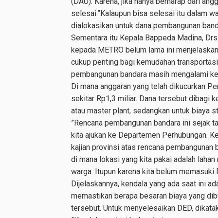
(DAU). Karena, jika hanya berharap dari an
selesai.”Kalaupun bisa selesai itu dalam wa
dialokasikan untuk dana pembangunan banda
Sementara itu Kepala Bappeda Madina, Drs 
kepada METRO belum lama ini menjelaskan
cukup penting bagi kemudahan transportasi
pembangunan bandara masih mengalami kend
Di mana anggaran yang telah dikucurkan Pe
sekitar Rp1,3 miliar. Dana tersebut dibagi 
atau master plant, sedangkan untuk biaya s
”Rencana pembangunan bandara ini sejak tah
kita ajukan ke Departemen Perhubungan. K
kajian provinsi atas rencana pembangunan b
di mana lokasi yang kita pakai adalah lahan
warga. Itupun karena kita belum memasuki D
Dijelaskannya, kendala yang ada saat ini a
memastikan berapa besaran biaya yang di
tersebut. Untuk menyelesaikan DED, dikataka