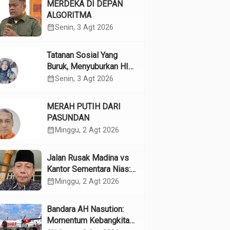
MERDEKA DI DEPAN
ALGORITMA
calendar_month
Senin, 3 Agt 2026
Tatanan Sosial Yang
Buruk, Menyuburkan HIV
Pada Remaja
calendar_month
Senin, 3 Agt 2026
MERAH PUTIH DARI
PASUNDAN
calendar_month
Minggu, 2 Agt 2026
Jalan Rusak Madina vs
Kantor Sementara Nias:
Kebijakan Pilih Kasih
calendar_month
Minggu, 2 Agt 2026
Gubsu
Bandara AH Nasution:
Momentum Kebangkitan