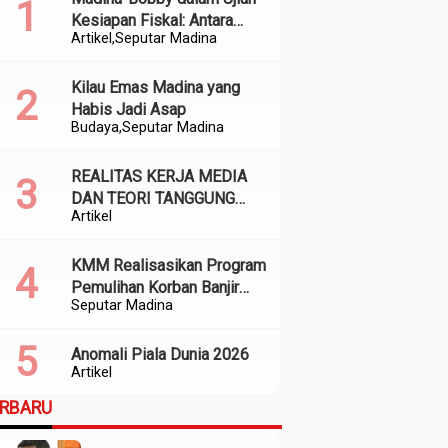
Kesiapan Fiskal: Antara
Artikel
Seputar Madina
Kedekatan Politik dan
Kualitas Perencanaan
Kilau Emas Madina yang
Habis Jadi Asap
Budaya
Seputar Madina
REALITAS KERJA MEDIA
DAN TEORI TANGGUNG
Artikel
JAWAB SOSIAL
KMM Realisasikan Program
Pemulihan Korban Banjir
Seputar Madina
dan Longsor di Kabupaten
Madina
Anomali Piala Dunia 2026
Artikel
ERBARU