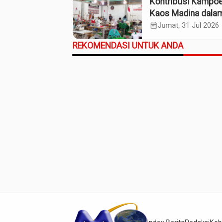
Kontribusi Kampo
Kaos Madina dala
Industri Budaya da
calendar_month
Jumat, 31 Jul 2026
Ekonomi Daerah
REKOMENDASI UNTUK ANDA