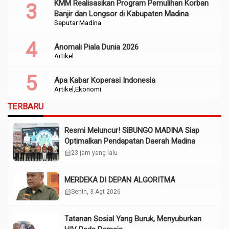
KMM Realisasikan Program Pemulihan Korban
Banjir dan Longsor di Kabupaten Madina
Seputar Madina
Anomali Piala Dunia 2026
Artikel
Apa Kabar Koperasi Indonesia
Artikel
Ekonomi
TERBARU
Resmi Meluncur! SiBUNGO MADINA Siap
Optimalkan Pendapatan Daerah Madina
calendar_month
23 jam yang lalu
MERDEKA DI DEPAN ALGORITMA
calendar_month
Senin, 3 Agt 2026
Tatanan Sosial Yang Buruk, Menyuburkan