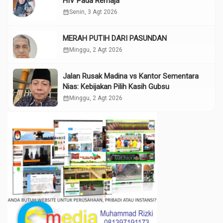
HIV Pada Remaja
calendar_month
Senin, 3 Agt 2026
MERAH PUTIH DARI PASUNDAN
calendar_month
Minggu, 2 Agt 2026
Jalan Rusak Madina vs Kantor Sementara
Nias: Kebijakan Pilih Kasih Gubsu
calendar_month
Minggu, 2 Agt 2026