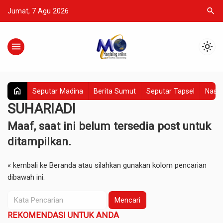
search
Jumat, 7 Agu 2026
menu
light_mode
home
Seputar Madina
Berita Sumut
Seputar Tapsel
Nasio
SUHARIADI
Maaf, saat ini belum tersedia post untuk
ditampilkan.
« kembali ke Beranda
atau silahkan gunakan kolom pencarian
dibawah ini.
Mencari
REKOMENDASI UNTUK ANDA