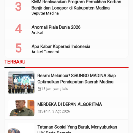
KMM Realisasikan Program Pemulihan Korban
Banjir dan Longsor di Kabupaten Madina
Seputar Madina
Anomali Piala Dunia 2026
Artikel
Apa Kabar Koperasi Indonesia
Artikel
Ekonomi
TERBARU
Resmi Meluncur! SiBUNGO MADINA Siap
Optimalkan Pendapatan Daerah Madina
calendar_month
18 jam yang lalu
MERDEKA DI DEPAN ALGORITMA
calendar_month
Senin, 3 Agt 2026
Tatanan Sosial Yang Buruk, Menyuburkan