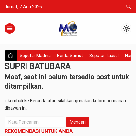
search
Jumat, 7 Agu 2026
menu
light_mode
home
Seputar Madina
Berita Sumut
Seputar Tapsel
Nasio
SUPRI BATUBARA
Maaf, saat ini belum tersedia post untuk
ditampilkan.
« kembali ke Beranda
atau silahkan gunakan kolom pencarian
dibawah ini.
Mencari
REKOMENDASI UNTUK ANDA