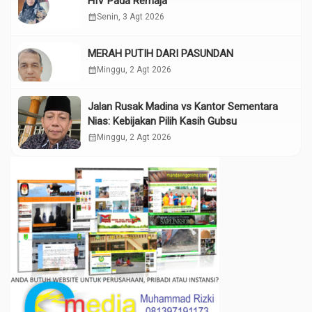
HIV Pada Remaja
calendar_month
Senin, 3 Agt 2026
MERAH PUTIH DARI PASUNDAN
calendar_month
Minggu, 2 Agt 2026
Jalan Rusak Madina vs Kantor Sementara
Nias: Kebijakan Pilih Kasih Gubsu
calendar_month
Minggu, 2 Agt 2026