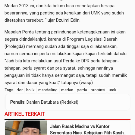
Medan 2013 ini, dan kita belum bisa menetapkan berapa
besarannya, yang penting ada kenaikan dari UMK yang sudah
ditetapkan tersebut, “ ujar Dzulmi Edlin.
Masalah Perda tentang perlindungan ketenagakerjaan ini akan
segera ditindaklanjuti, karena di Program Legislasi Daerah
(Prolegda) memang sudah ada tinggal saja di laksanakan,
namun semua ini perlu melakukan kajian-kajian terlebih dahulu.
“Jadi bila kita melakukan usul Perda ke DPR perlu tahapan-
tahapan, perlu syarat dan pra syarat, sehingga nantinya
pengajuan ini tidak hanya semangat saja, tetapi sudah memilik
syarat dan dasar yang kuat,” tutupnya.(wasp)
Tags
dor
holik
mandailing
medan
perda
propinsi
umk
Penulis
: Dahlan Batubara (Redaksi)
ARTIKEL TERKAIT
Jalan Rusak Madina vs Kantor
Sementara Nias: Kebijakan Pilih Kasih