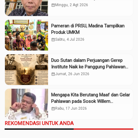
Gubsu
calendar_month
Minggu, 2 Agt 2026
Pameran di PRSU, Madina Tampilkan
Produk UMKM
calendar_month
Sabtu, 4 Jul 2026
Duo Sutan dalam Perjuangan Gerep
Institute Naik ke Panggung Pahlawan
Nasional
calendar_month
Jumat, 26 Jun 2026
Mengapa Kita Berutang Maaf dan Gelar
Pahlawan pada Sosok Willem
Iskander?
calendar_month
Rabu, 17 Jun 2026
REKOMENDASI UNTUK ANDA