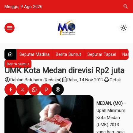
search
Minggu, 9 Agu 2026
menu
light_mode
home
Seputar Madina
Berita Sumut
Seputar Tapsel
Nasio
Berita Sumut
UMK Kota Medan direvisi Rp2 juta
account_circle
calendar_month
print
Dahlan Batubara (Redaksi)
Rabu, 14 Nov 2012
Cetak
MEDAN, (MO) –
Upah Minimum
Kota Medan
(UMK) 2013
yang baru saja