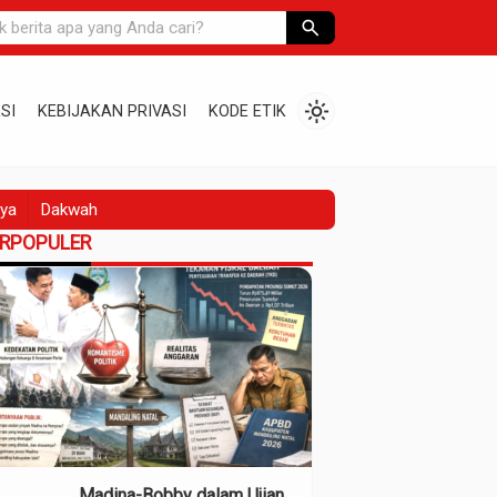
search
light_mode
SI
KEBIJAKAN PRIVASI
KODE ETIK
ya
Dakwah
ERPOPULER
Madina-Bobby dalam Ujian