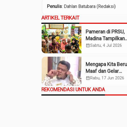
Penulis
: Dahlan Batubara (Redaksi)
ARTIKEL TERKAIT
Pameran di PRSU,
Madina Tampilkan
Produk UMKM
calendar_month
Sabtu, 4 Jul 2026
Mengapa Kita Ber
Maaf dan Gelar
Pahlawan pada So
calendar_month
Rabu, 17 Jun 2026
Willem Iskander?
REKOMENDASI UNTUK ANDA