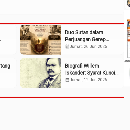
Duo Sutan dalam
Perjuangan Gerep
Institute Naik ke
calendar_month
Jumat, 26 Jun 2026
Panggung Pahlawan
Nasional
utang
Biografi Willem
Iskander: Syarat Kunci
sok
Pengusulan Pahlawan
calendar_month
Jumat, 12 Jun 2026
Nasional?