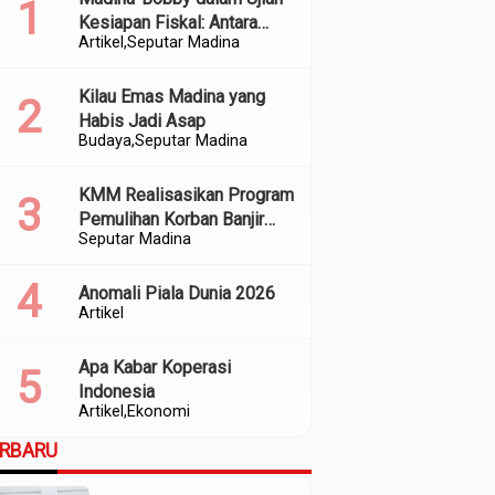
Kesiapan Fiskal: Antara
Artikel
Seputar Madina
Kedekatan Politik dan
Kualitas Perencanaan
Kilau Emas Madina yang
Habis Jadi Asap
Budaya
Seputar Madina
KMM Realisasikan Program
Pemulihan Korban Banjir
Seputar Madina
dan Longsor di Kabupaten
Madina
Anomali Piala Dunia 2026
Artikel
Apa Kabar Koperasi
Indonesia
Artikel
Ekonomi
ERBARU