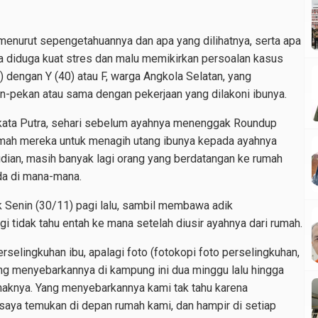
 menurut sepengetahuannya dan apa yang dilihatnya, serta apa
a diduga kuat stres dan malu memikirkan persoalan kasus
) dengan Y (40) atau F, warga Angkola Selatan, yang
an-pekan atau sama dengan pekerjaan yang dilakoni ibunya.
 kata Putra, sehari sebelum ayahnya menenggak Roundup
umah mereka untuk menagih utang ibunya kepada ayahnya
udian, masih banyak lagi orang yang berdatangan ke rumah
da di mana-mana.
jak Senin (30/11) pagi lalu, sambil membawa adik
i tidak tahu entah ke mana setelah diusir ayahnya dari rumah.
selingkuhan ibu, apalagi foto (fotokopi foto perselingkuhan,
ng menyebarkannya di kampung ini dua minggu lalu hingga
aknya. Yang menyebarkannya kami tak tahu karena
 saya temukan di depan rumah kami, dan hampir di setiap