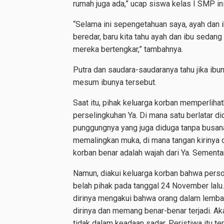
rumah juga ada,” ucap siswa kelas I SMP ini
“Selama ini sepengetahuan saya, ayah dan i
beredar, baru kita tahu ayah dan ibu sedan
mereka bertengkar,” tambahnya.
Putra dan saudara-saudaranya tahu jika ibu
mesum ibunya tersebut.
Saat itu, pihak keluarga korban memperliha
perselingkuhan Ya. Di mana satu berlatar di
punggungnya yang juga diduga tanpa busana
memalingkan muka, di mana tangan kirinya 
korban benar adalah wajah dari Ya. Sementara
Namun, diakui keluarga korban bahwa perso
belah pihak pada tanggal 24 November lalu.
dirinya mengakui bahwa orang dalam lemba
dirinya dan memang benar-benar terjadi. Aka
tidak dalam keadaan sadar. Peristiwa itu te