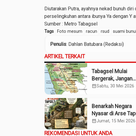
Diutarakan Putra, ayahnya nekad bunuh dir
perselingkuhan antara ibunya Ya dengan Y at
Sumber :
Metro Tabagsel
Tags
Foto mesum
racun
rsud
suami bunuh
Penulis
: Dahlan Batubara (Redaksi)
ARTIKEL TERKAIT
Tabagsel Mulai
Bergerak, Jangan
Berhenti di Foto
calendar_month
Sabtu, 30 Mei 2026
Bersama
Benarkah Negara
Nyasar di Arse Tap
calendar_month
Jumat, 15 Mei 2026
REKOMENDASI UNTUK ANDA