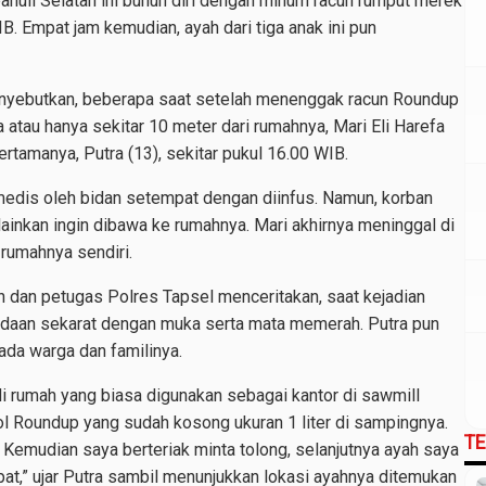
nuli Selatan ini bunuh diri dengan minum racun rumput merek
B. Empat jam kemudian, ayah dari tiga anak ini pun
nyebutkan, beberapa saat setelah menenggak racun Roundup
a atau hanya sekitar 10 meter dari rumahnya, Mari Eli Harefa
rtamanya, Putra (13), sekitar pukul 16.00 WIB.
medis oleh bidan setempat dengan diinfus. Namun, korban
ainkan ingin dibawa ke rumahnya. Mari akhirnya meninggal di
 rumahnya sendiri.
n dan petugas Polres Tapsel menceritakan, saat kejadian
eadaan sekarat dengan muka serta mata memerah. Putra pun
ada warga dan familinya.
 di rumah yang biasa digunakan sebagai kantor di sawmill
ol Roundup yang sudah kosong ukuran 1 liter di sampingnya.
T
Kemudian saya berteriak minta tolong, selanjutnya ayah saya
at,” ujar Putra sambil menunjukkan lokasi ayahnya ditemukan