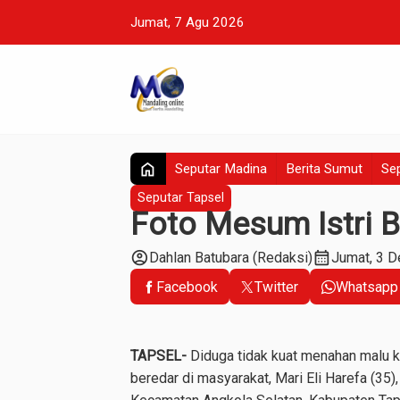
Jumat, 7 Agu 2026
home
Seputar Madina
Berita Sumut
Sep
Seputar Tapsel
Foto Mesum Istri B
account_circle
calendar_month
Dahlan Batubara (Redaksi)
Jumat, 3 
Facebook
Twitter
Whatsapp
TAPSEL-
Diduga tidak kuat menahan malu k
beredar di masyarakat, Mari Eli Harefa (35)