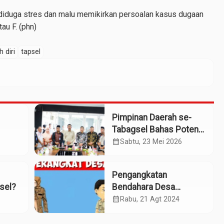
i diduga stres dan malu memikirkan persoalan kasus dugaan
au F. (phn)
 diri
tapsel
Pimpinan Daerah se-
Tabagsel Bahas Potensi
Penerbangan Dua
calendar_month
Sabtu, 23 Mei 2026
Bandara
Pengangkatan
sel?
Bendahara Desa
Hutabaringin Julu
calendar_month
Rabu, 21 Agt 2024
Diduga Bermasalah