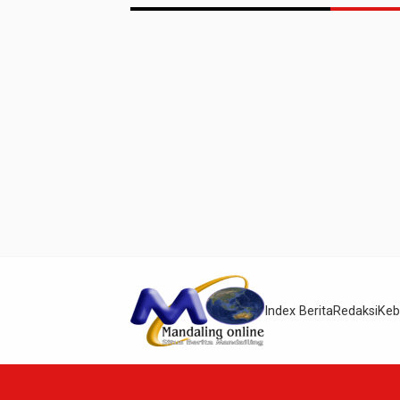
Index Berita
Redaksi
Keb