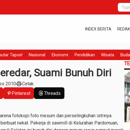
INDEX BERITA
REDAK
utar Tapsel
Nasional
Ekonomi
Pendidikan
Wisata
Buda
T
eredar, Suami Bunuh Diri
print
Des 2010
Cetak
Pinterest
Threads
arena fotokopi foto mesum dan perselingkuhan istrinya
, berbuat nekat. Pekerja di sawmill di Kelurahan Pardomuan,