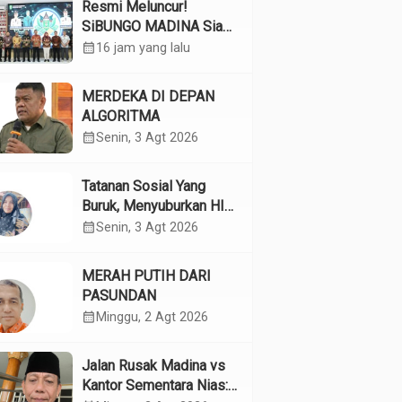
Resmi Meluncur!
SiBUNGO MADINA Siap
Optimalkan Pendapatan
calendar_month
16 jam yang lalu
Daerah Madina
MERDEKA DI DEPAN
ALGORITMA
calendar_month
Senin, 3 Agt 2026
Tatanan Sosial Yang
Buruk, Menyuburkan HIV
Pada Remaja
calendar_month
Senin, 3 Agt 2026
MERAH PUTIH DARI
PASUNDAN
calendar_month
Minggu, 2 Agt 2026
Jalan Rusak Madina vs
Kantor Sementara Nias: