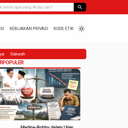
search
light_mode
SI
KEBIJAKAN PRIVASI
KODE ETIK
ya
Dakwah
ERPOPULER
Madina-Bobby dalam Ujian