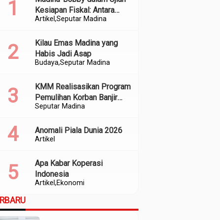
Kesiapan Fiskal: Antara
Artikel
Seputar Madina
Kedekatan Politik dan
Kualitas Perencanaan
Kilau Emas Madina yang
Habis Jadi Asap
Budaya
Seputar Madina
KMM Realisasikan Program
Pemulihan Korban Banjir
Seputar Madina
dan Longsor di Kabupaten
Madina
Anomali Piala Dunia 2026
Artikel
Apa Kabar Koperasi
Indonesia
Artikel
Ekonomi
ERBARU