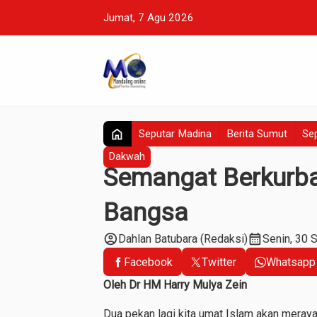
Jumat, 7 Agu 2026
home
Seputar Madina
Berita Sumut
Sep
Dakwah
Semangat Berkurb
Bangsa
account_circle
calendar_month
Dahlan Batubara (Redaksi)
Senin, 30 
Facebook
Twitter
Whatsapp
Oleh Dr HM Harry Mulya Zein
Dua pekan lagi kita umat Islam akan merayak