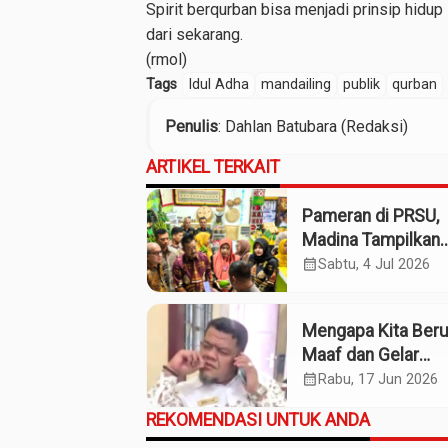
Spirit berqurban bisa menjadi prinsip hidup
dari sekarang.
(rmol)
Tags
Idul Adha
mandailing
publik
qurban
Penulis
: Dahlan Batubara (Redaksi)
ARTIKEL TERKAIT
Pameran di PRSU,
Madina Tampilkan
Produk UMKM
calendar_month
Sabtu, 4 Jul 2026
Mengapa Kita Ber
Maaf dan Gelar
Pahlawan pada So
calendar_month
Rabu, 17 Jun 2026
Willem Iskander?
REKOMENDASI UNTUK ANDA