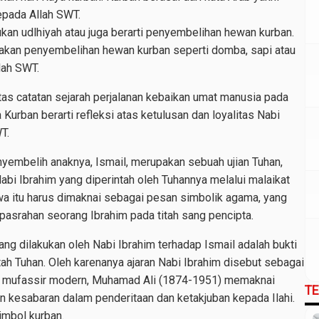
epada Allah SWT.
ukan udlhiyah atau juga berarti penyembelihan hewan kurban.
akan penyembelihan hewan kurban seperti domba, sapi atau
lah SWT.
tas catatan sejarah perjalanan kebaikan umat manusia pada
 Kurban berarti refleksi atas ketulusan dan loyalitas Nabi
T.
nyembelih anaknya, Ismail, merupakan sebuah ujian Tuhan,
bi Ibrahim yang diperintah oleh Tuhannya melalui malaikat
iwa itu harus dimaknai sebagai pesan simbolik agama, yang
pasrahan seorang Ibrahim pada titah sang pencipta.
g dilakukan oleh Nabi Ibrahim terhadap Ismail adalah bukti
ah Tuhan. Oleh karenanya ajaran Nabi Ibrahim disebut sebagai
ang mufassir modern, Muhamad Ali (1874-1951) memaknai
T
n kesabaran dalam penderitaan dan ketakjuban kepada Ilahi.
mbol kurban.