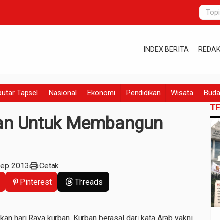
INDEX BERITA
REDAK
utar Tapsel
Nasional
Ekonomi
Pendidikan
Wisata
Buda
T
an Untuk Membangun
print
Sep 2013
Cetak
Pinterest
Threads
an hari Raya kurban. Kurban berasal dari kata Arab yakni