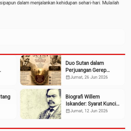
 sipapun dalam menjalankan kehidupan sehari-hari. Mulailah
Duo Sutan dalam
Perjuangan Gerep
Institute Naik ke
calendar_month
Jumat, 26 Jun 2026
Panggung Pahlawan
Nasional
utang
Biografi Willem
Iskander: Syarat Kunci
sok
Pengusulan Pahlawan
calendar_month
Jumat, 12 Jun 2026
Nasional?