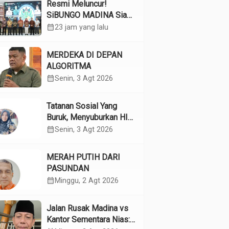
Resmi Meluncur!
SiBUNGO MADINA Siap
Optimalkan Pendapatan
calendar_month
23 jam yang lalu
Daerah Madina
MERDEKA DI DEPAN
ALGORITMA
calendar_month
Senin, 3 Agt 2026
Tatanan Sosial Yang
Buruk, Menyuburkan HIV
Pada Remaja
calendar_month
Senin, 3 Agt 2026
MERAH PUTIH DARI
PASUNDAN
calendar_month
Minggu, 2 Agt 2026
Jalan Rusak Madina vs
Kantor Sementara Nias: