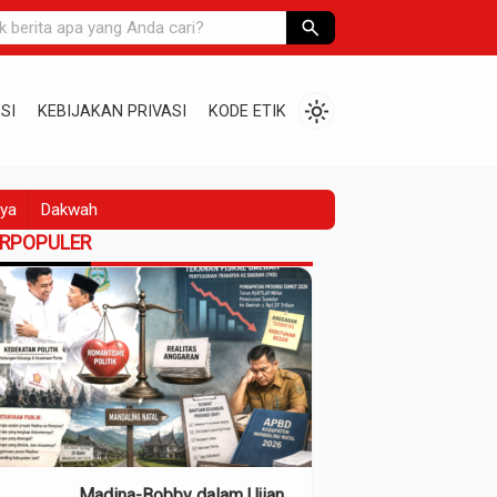
search
light_mode
SI
KEBIJAKAN PRIVASI
KODE ETIK
ya
Dakwah
ERPOPULER
Madina-Bobby dalam Ujian