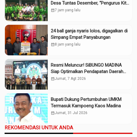
Desa Tuntas Desember, “Pengurus Kita
Adalah Tokoh”
calendar_month
7 jam yang lalu
24 ball ganja nyaris lolos, digagalkan di
Simpang Empat Panyabungan
calendar_month
8 jam yang lalu
Resmi Meluncur! SiBUNGO MADINA
Siap Optimalkan Pendapatan Daerah
Madina
calendar_month
Jumat, 7 Agt 2026
Bupati Dukung Pertumbuhan UMKM
Termasuk Kampoeng Kaos Madina
calendar_month
Jumat, 31 Jul 2026
REKOMENDASI UNTUK ANDA