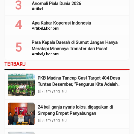
Anomali Piala Dunia 2026
Artikel
Apa Kabar Koperasi Indonesia
Artikel
Ekonomi
Para Kepala Daerah di Sumut Jangan Hanya
Meratapi Minimnya Transfer dari Pusat
Artikel
Ekonomi
TERBARU
PKB Madina Tancap Gas! Target 404 Desa
Tuntas Desember, “Pengurus Kita Adalah
Tokoh”
calendar_month
7 jam yang lalu
24 ball ganja nyaris lolos, digagalkan di
Simpang Empat Panyabungan
calendar_month
8 jam yang lalu