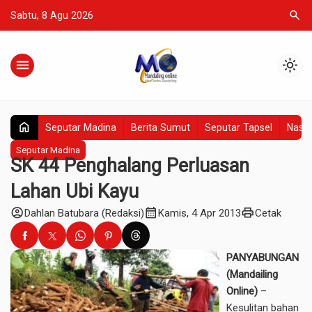
search
Sabtu, 8 Agu 2026
menu
light_mode
home
Seputar Madina
Berita Sumut
Seputar Tapsel
Nasio
Seputar Madina
SK 44 Penghalang Perluasan
Lahan Ubi Kayu
account_circle
calendar_month
print
Dahlan Batubara (Redaksi)
Kamis, 4 Apr 2013
Cetak
PANYABUNGAN
(Mandailing
Online)
–
Kesulitan bahan