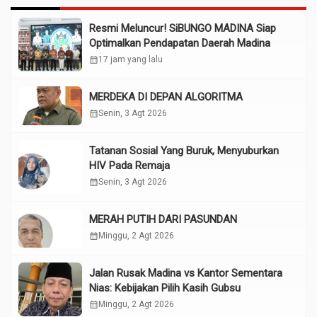
Resmi Meluncur! SiBUNGO MADINA Siap
Optimalkan Pendapatan Daerah Madina
calendar_month
17 jam yang lalu
MERDEKA DI DEPAN ALGORITMA
calendar_month
Senin, 3 Agt 2026
Tatanan Sosial Yang Buruk, Menyuburkan
HIV Pada Remaja
calendar_month
Senin, 3 Agt 2026
MERAH PUTIH DARI PASUNDAN
calendar_month
Minggu, 2 Agt 2026
Jalan Rusak Madina vs Kantor Sementara
Nias: Kebijakan Pilih Kasih Gubsu
calendar_month
Minggu, 2 Agt 2026