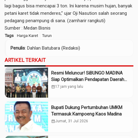
lagi bagus bisa mencapai 3 ton. Ini karena musim hujan, banyak
petani karet tidak menderes,” ujar Oji Nasution salah seorang
pedagang penampung di sana. (zamharir rangkuti)
Sumber :
Medan Bisnis
Tags
Harga Karet
Turun
Penulis
: Dahlan Batubara (Redaksi)
ARTIKEL TERKAIT
Resmi Meluncur! SiBUNGO MADINA
Siap Optimalkan Pendapatan Daerah
Madina
calendar_month
17 jam yang lalu
Bupati Dukung Pertumbuhan UMKM
Termasuk Kampoeng Kaos Madina
calendar_month
Jumat, 31 Jul 2026