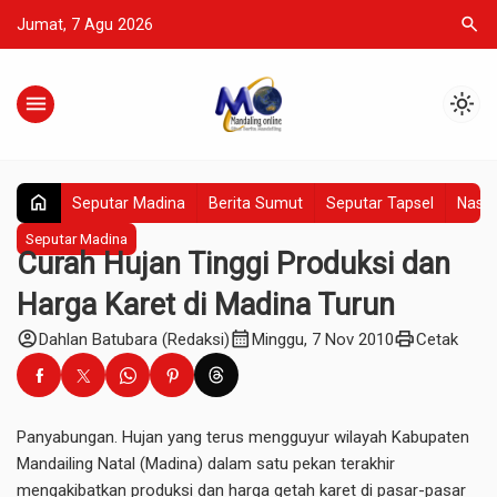
search
Jumat, 7 Agu 2026
menu
light_mode
home
Seputar Madina
Berita Sumut
Seputar Tapsel
Nasio
Seputar Madina
Curah Hujan Tinggi Produksi dan
Harga Karet di Madina Turun
account_circle
calendar_month
print
Dahlan Batubara (Redaksi)
Minggu, 7 Nov 2010
Cetak
Panyabungan. Hujan yang terus mengguyur wilayah Kabupaten
Mandailing Natal (Madina) dalam satu pekan terakhir
mengakibatkan produksi dan harga getah karet di pasar-pasar