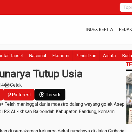
INDEX BERITA
REDAK
utar Tapsel
Nasional
Ekonomi
Pendidikan
Wisata
Buda
T
unarya Tutup Usia
print
14
Cetak
Pinterest
Threads
al
. Telah meninggal dunia maestro dalang wayang golek Asep
 di RS AL-Ikhsan Baleendah Kabupaten Bandung, kemarin
an di pemakaman keluarga dekat rumahnya di Jalan Giriharja