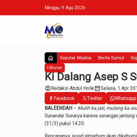
Minggu, 9 Agu 2026
home
Seputar Madina
Berita Sumut
Sep
Hiburan
Ki Dalang Asep S S
account_circle
calendar_month
Redaksi Abdul Holik
Selasa, 1 Apr 20
Facebook
Twitter
Whatsapp
BALEENDAH
–
Mulih ka jati, mulang ka as
Sunandar Sunarya karena serangan jantung
(31/3) pukul 14.20.
Rencananya, jasad almarhum akan dikebumik