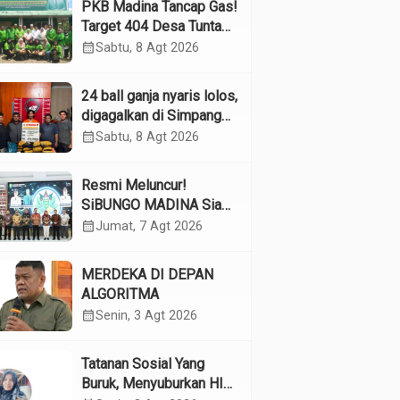
PKB Madina Tancap Gas!
Target 404 Desa Tuntas
Desember, “Pengurus
calendar_month
Sabtu, 8 Agt 2026
Kita Adalah Tokoh”
24 ball ganja nyaris lolos,
digagalkan di Simpang
Empat Panyabungan
calendar_month
Sabtu, 8 Agt 2026
Resmi Meluncur!
SiBUNGO MADINA Siap
Optimalkan Pendapatan
calendar_month
Jumat, 7 Agt 2026
Daerah Madina
MERDEKA DI DEPAN
ALGORITMA
calendar_month
Senin, 3 Agt 2026
Tatanan Sosial Yang
Buruk, Menyuburkan HIV