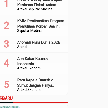
Kesiapan Fiskal: Antara
Artikel
Seputar Madina
Kedekatan Politik dan
Kualitas Perencanaan
KMM Realisasikan Program
Pemulihan Korban Banjir
Seputar Madina
dan Longsor di Kabupaten
Madina
Anomali Piala Dunia 2026
Artikel
Apa Kabar Koperasi
Indonesia
Artikel
Ekonomi
Para Kepala Daerah di
Sumut Jangan Hanya
Artikel
Ekonomi
Meratapi Minimnya Transfer
dari Pusat
ERBARU