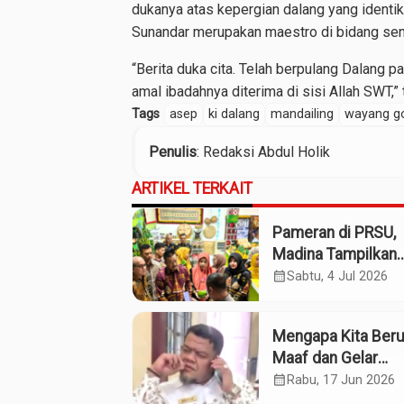
dukanya atas kepergian dalang yang identik
Sunandar merupakan maestro di bidang sen
“Berita duka cita. Telah berpulang Dalang
amal ibadahnya diterima di sisi Allah SWT,”
Tags
asep
ki dalang
mandailing
wayang g
Penulis
: Redaksi Abdul Holik
ARTIKEL TERKAIT
Pameran di PRSU,
Madina Tampilkan
Produk UMKM
calendar_month
Sabtu, 4 Jul 2026
Mengapa Kita Ber
Maaf dan Gelar
Pahlawan pada So
calendar_month
Rabu, 17 Jun 2026
Willem Iskander?