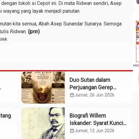
 dengan tokoh si Cepot ini. Di mata Ridwan sendiri, Asep
i wayang yang layak menjadi panutan.
 panutan kita semua, Abah Asep Sunandar Sunarya. Semoga
 tulis Ridwan.
(jpnn)
olek
Duo Sutan dalam
Perjuangan Gerep
Institute Naik ke
calendar_month
Jumat, 26 Jun 2026
Panggung Pahlawan
Nasional
utang
Biografi Willem
Iskander: Syarat Kunci
sok
Pengusulan Pahlawan
calendar_month
Jumat, 12 Jun 2026
Nasional?