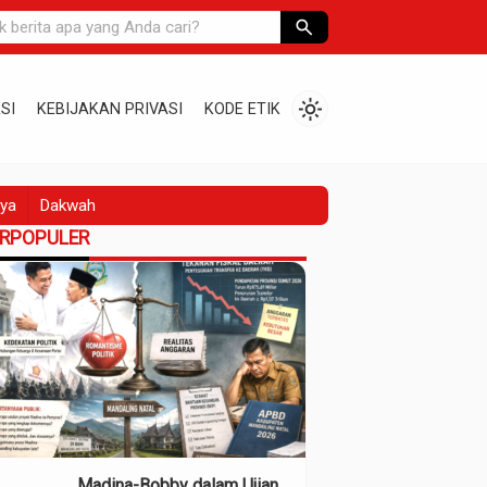
search
light_mode
SI
KEBIJAKAN PRIVASI
KODE ETIK
ya
Dakwah
ERPOPULER
Madina-Bobby dalam Ujian