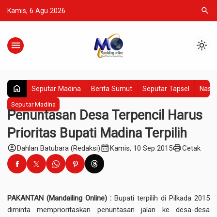
search
Kamis, 6 Agu 2026
menu
light_mode
home
Seputar Madina
Berita Sumut
Seputar Tapsel
Nasio
Seputar Madina
Penuntasan Desa Terpencil Harus
Prioritas Bupati Madina Terpilih
account_circle
calendar_month
print
Dahlan Batubara (Redaksi)
Kamis, 10 Sep 2015
Cetak
PAKA
N
TAN (
Mandailing Online
)
:
Bupati terpilih di Pilkada 2015
diminta memprioritaskan penuntasan jalan ke desa-desa