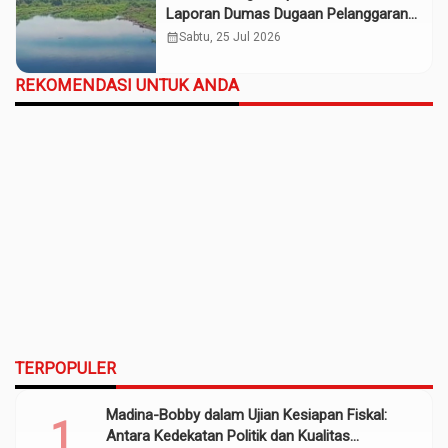
Laporan Dumas Dugaan Pelanggaran
PT Rendi Tak Digubris
calendar_month
Sabtu, 25 Jul 2026
REKOMENDASI UNTUK ANDA
TERPOPULER
Madina-Bobby dalam Ujian Kesiapan Fiskal:
Antara Kedekatan Politik dan Kualitas