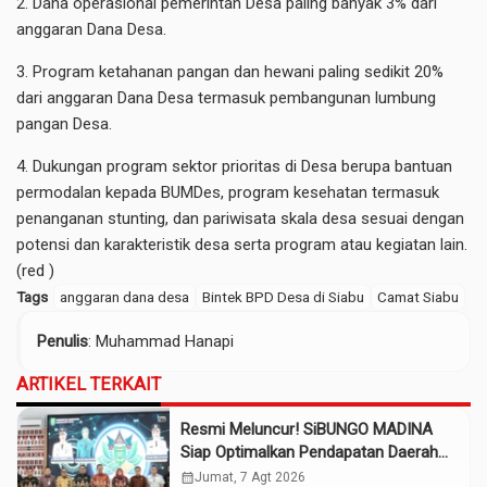
2. Dana operasional pemerintah Desa paling banyak 3% dari
anggaran Dana Desa.
3. Program ketahanan pangan dan hewani paling sedikit 20%
dari anggaran Dana Desa termasuk pembangunan lumbung
pangan Desa.
4. Dukungan program sektor prioritas di Desa berupa bantuan
permodalan kepada BUMDes, program kesehatan termasuk
penanganan stunting, dan pariwisata skala desa sesuai dengan
potensi dan karakteristik desa serta program atau kegiatan lain.
(red )
Tags
anggaran dana desa
Bintek BPD Desa di Siabu
Camat Siabu
Penulis
: Muhammad Hanapi
ARTIKEL TERKAIT
Resmi Meluncur! SiBUNGO MADINA
Siap Optimalkan Pendapatan Daerah
Madina
calendar_month
Jumat, 7 Agt 2026